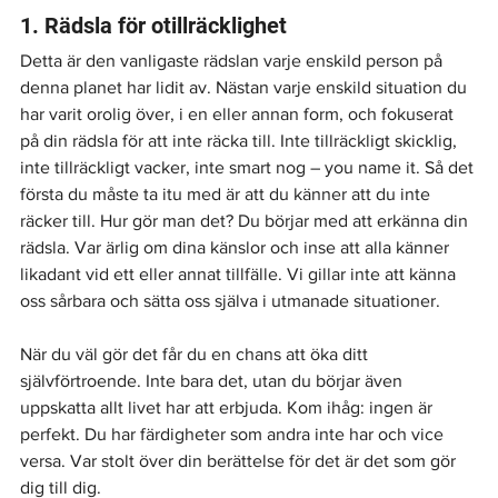
1. Rädsla för otillräcklighet
Detta är den vanligaste rädslan varje enskild person på 
denna planet har lidit av. Nästan varje enskild situation du 
har varit orolig över, i en eller annan form, och fokuserat 
på din rädsla för att inte räcka till. Inte tillräckligt skicklig, 
inte tillräckligt vacker, inte smart nog – you name it. Så det 
första du måste ta itu med är att du känner att du inte 
räcker till. Hur gör man det? Du börjar med att erkänna din 
rädsla. Var ärlig om dina känslor och inse att alla känner 
likadant vid ett eller annat tillfälle. Vi gillar inte att känna 
oss sårbara och sätta oss själva i utmanade situationer. 
När du väl gör det får du en chans att öka ditt 
självförtroende. Inte bara det, utan du börjar även 
uppskatta allt livet har att erbjuda. Kom ihåg: ingen är 
perfekt. Du har färdigheter som andra inte har och vice 
versa. Var stolt över din berättelse för det är det som gör 
dig till dig. 