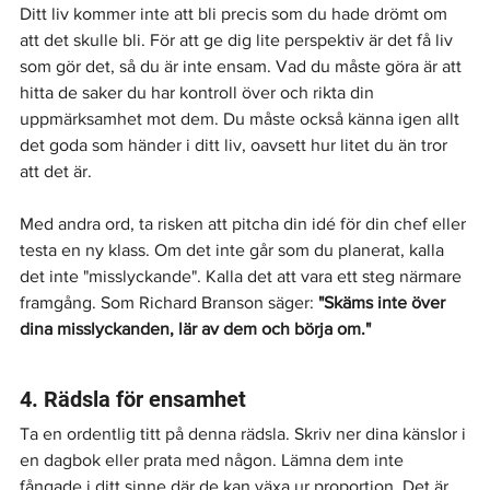
Ditt liv kommer inte att bli precis som du hade drömt om 
att det skulle bli. För att ge dig lite perspektiv är det få liv 
som gör det, så du är inte ensam. Vad du måste göra är att 
hitta de saker du har kontroll över och rikta din 
uppmärksamhet mot dem. Du måste också känna igen allt 
det goda som händer i ditt liv, oavsett hur litet du än tror 
att det är.
Med andra ord, ta risken att pitcha din idé för din chef eller 
testa en ny klass. Om det inte går som du planerat, kalla 
det inte "misslyckande". Kalla det att vara ett steg närmare 
framgång. Som Richard Branson säger: 
"Skäms inte över 
dina misslyckanden, lär av dem och börja om."
4. Rädsla för ensamhet
Ta en ordentlig titt på denna rädsla. Skriv ner dina känslor i 
en dagbok eller prata med någon. Lämna dem inte 
fångade i ditt sinne där de kan växa ur proportion. Det är 