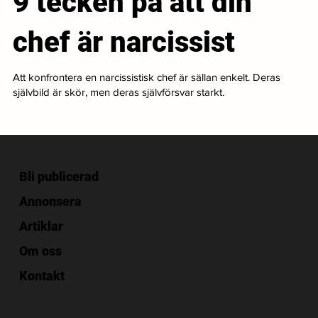
9 tecken på att din
chef är narcissist
Att konfrontera en narcissistisk chef är sällan enkelt. Deras
självbild är skör, men deras självförsvar starkt.
Bli publicerad
Annonsera
Artiklar
Om oss
Kontakt