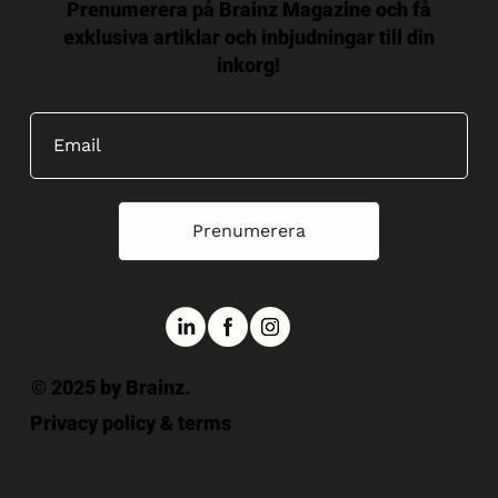
Prenumerera på Brainz Magazine och få
exklusiva artiklar och inbjudningar till din
inkorg!
Prenumerera
© 2025 by Brainz.
Privacy policy & terms