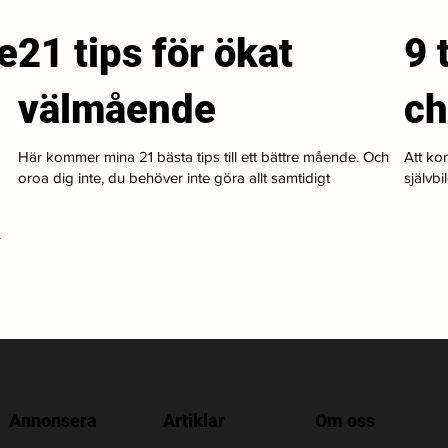
e
21 tips för ökat
9 
välmående
ch
Här kommer mina 21 bästa tips till ett bättre mående. Och
Att kon
oroa dig inte, du behöver inte göra allt samtidigt
självbi
.
Annonsera
Artiklar
Om oss