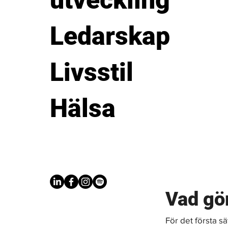
utveckling
Ledarskap
Livsstil
Hälsa
Vad gör
För det första s