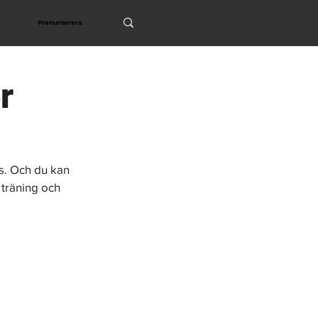
Prenumerera
r
s. Och du kan 
träning och 