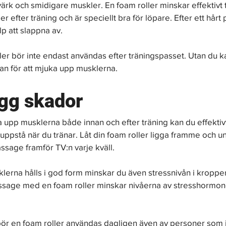
ärk och smidigare muskler. En foam roller minskar effektivt t
 efter träning och är speciellt bra för löpare. Efter ett hårt
lp att slappna av.
er bör inte endast användas efter träningspasset. Utan du k
an för att mjuka upp musklerna.
gg skador
upp musklerna både innan och efter träning kan du effektivt
ppstå när du tränar. Låt din foam roller ligga framme och unn
sage framför TV:n varje kväll. 
lerna hålls i god form minskar du även stressnivån i kroppen.
assage med en foam roller minskar nivåerna av stresshormonet
r en foam roller användas dagligen även av personer som in