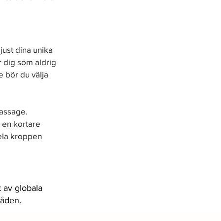
just dina unika 
 dig som aldrig 
 bör du välja 
assage. 
en kortare 
ela kroppen 
 av globala
råden.