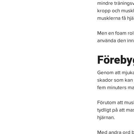
mindre träningsv
kropp och muskler
musklerna få hjä
Men en foam roll
använda den inn
Föreby
Genom att mjuka 
skador som kan u
fem minuters mas
Förutom att musk
tydligt på att m
hjärnan. 
Med andra ord bö