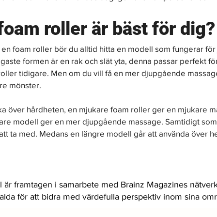
foam roller är bäst för dig?
n foam roller bör du alltid hitta en modell som fungerar för 
gaste formen är en rak och slät yta, denna passar perfekt för
oller tidigare. Men om du vill få en mer djupgående massage
re mönster. 
ka över hårdheten, en mjukare foam roller ger en mjukare m
re modell ger en mer djupgående massage. Samtidigt som 
att ta med. Medans en längre modell går att använda över h
l är framtagen i samarbete med Brainz Magazines nätverk
valda för att bidra med värdefulla perspektiv inom sina om