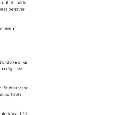
rötthet i både 
 pass behöver 
an även 
 undvika olika 
a dig själv 
 Studier visar 
 kortisol i 
te tränar hårt. 