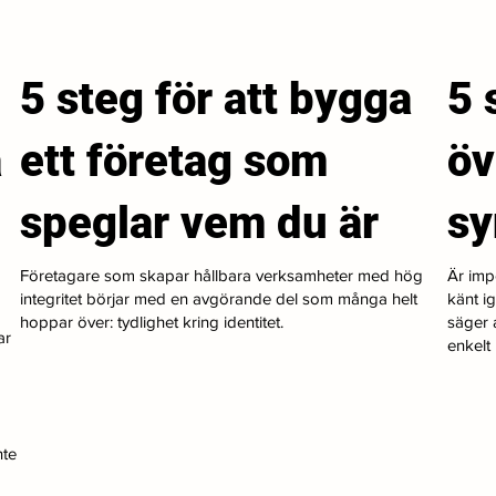
5 steg för att bygga
5 
a
ett företag som
öv
speglar vem du är
s
Företagare som skapar hållbara verksamheter med hög
Är imp
integritet börjar med en avgörande del som många helt
känt i
hoppar över: tydlighet kring identitet.
säger a
ar
enkelt i
nte