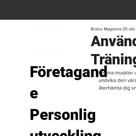
Brainz Magazine
25 okt
Använd
Tränin
Företagand
Ömma muskler upp
undvika den värs
e
återhämta dig sn
Personlig