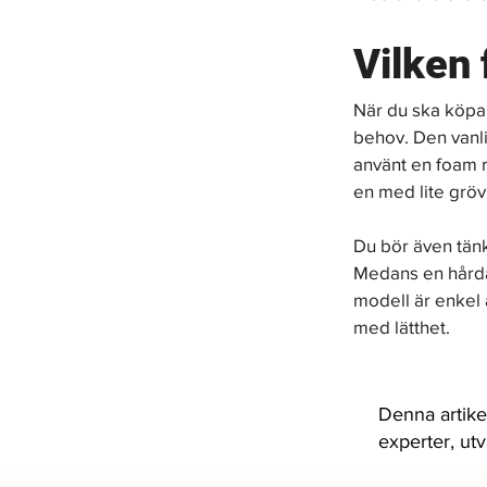
Vilken 
När du ska köpa e
behov. Den vanli
använt en foam r
en med lite gröv
Du bör även tän
Medans en hårda
modell är enkel 
med lätthet.
Denna artike
experter, ut