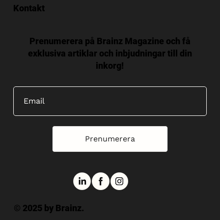
Kontakt
Prenumerera på Brainz Magazine och få
exklusiva artiklar och inbjudningar till din
inkorg!
Prenumerera
© 2025 by Brainz.