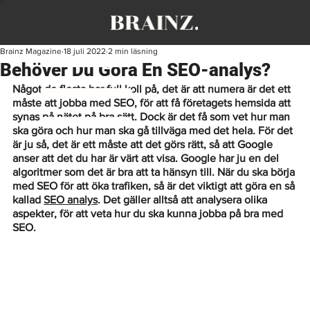
Brainz Magazine
18 juli 2022
2 min läsning
Behöver Du Göra En SEO-analys?
Något de flesta har full koll på, det är att numera är det ett 
måste att jobba med SEO, för att få företagets hemsida att 
synas på nätet på bra sätt. Dock är det få som vet hur man 
ska göra och hur man ska gå tillväga med det hela. För det 
är ju så, det är ett måste att det görs rätt, så att Google 
anser att det du har är värt att visa. Google har ju en del 
algoritmer som det är bra att ta hänsyn till. När du ska börja 
med SEO för att öka trafiken, så är det viktigt att göra en så 
kallad 
SEO analys
. Det gäller alltså att analysera olika 
aspekter, för att veta hur du ska kunna jobba på bra med 
SEO.