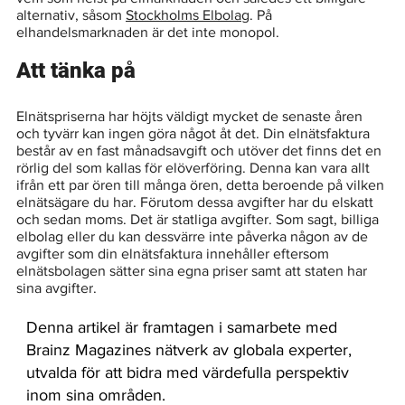
alternativ, såsom 
Stockholms Elbolag
. På 
elhandelsmarknaden är det inte monopol. 
Att tänka på
Elnätspriserna har höjts väldigt mycket de senaste åren 
och tyvärr kan ingen göra något åt det. Din elnätsfaktura 
består av en fast månadsavgift och utöver det finns det en 
rörlig del som kallas för elöverföring. Denna kan vara allt 
ifrån ett par ören till många ören, detta beroende på vilken 
elnätsägare du har. Förutom dessa avgifter har du elskatt 
och sedan moms. Det är statliga avgifter. Som sagt, billiga 
elbolag eller du kan dessvärre inte påverka någon av de 
avgifter som din elnätsfaktura innehåller eftersom 
elnätsbolagen sätter sina egna priser samt att staten har 
sina avgifter.
Denna artikel är framtagen i samarbete med
Brainz Magazines nätverk av globala experter,
utvalda för att bidra med värdefulla perspektiv
inom sina områden.