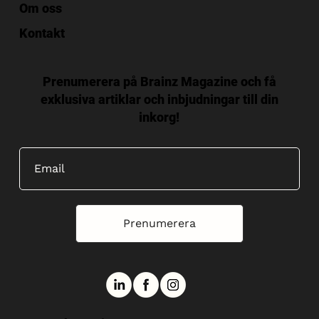
Om oss
Kontakt
Prenumerera på Brainz Magazine och få
exklusiva artiklar och inbjudningar till din
inkorg!
Prenumerera