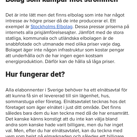
Det är inte lätt men det finns elbolag som inte har något 
intresse av högre priser då de inte producerar el. Ett 
exempel är 
Stockholms Elbolag
. Dessa pressar priserna på 
internets alla prisjämförelsesajter. Jämfört med de stora 
statliga, kommunala och utländska elbolagen är de 
snabbfotade och utmanade med olika priser varje dag. 
Bolaget äger inte någon infrastruktur som kostar pengar 
att underhålla och de har ingen egen kostsam 
energiproduktion. Därför kan de hålla så låga priser.
Hur fungerar det?
Alla elabonnenter i Sverige behöver ha ett elnätsavtal för 
att kunna få sin el levererad till sin lägenhet, hus, 
sommarstuga eller företag. Elnätsavtalet tecknas hos det 
företaget som äger elnätet i just ditt område. Det finns 
således bara dem du kan teckna med då de har ensamrätt. 
Det kanske känns konstigt att du inte kan välja bland 
andra som kanske hade varit billigare, men du har inget 
val. Men, efter du har elnätsavtalet, kan du teckna med 
vem som helst på elmarknaden och således ett billigare 