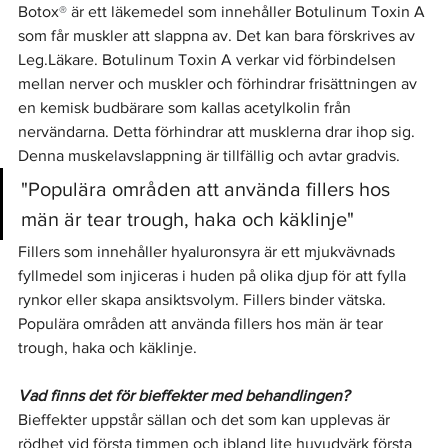
Botox
®
 är ett läkemedel som innehåller Botulinum Toxin A 
som får muskler att slappna av. Det kan bara förskrives av 
Leg.Läkare. Botulinum Toxin A verkar vid förbindelsen 
mellan nerver och muskler och förhindrar frisättningen av 
en kemisk budbärare som kallas acetylkolin från 
nervändarna. Detta förhindrar att musklerna drar ihop sig. 
Denna muskelavslappning är tillfällig och avtar gradvis.
"Populära områden att använda fillers hos 
män är tear trough, haka och käklinje"
Fillers som innehåller hyaluronsyra är ett mjukvävnads 
fyllmedel som injiceras i huden på olika djup för att fylla 
rynkor eller skapa ansiktsvolym. Fillers binder vätska. 
Populära områden att använda fillers hos män är tear 
trough, haka och käklinje.
Vad finns det för bieffekter med behandlingen?
Bieffekter uppstår sällan och det som kan upplevas är 
rödhet vid första timmen och ibland lite huvudvärk första 