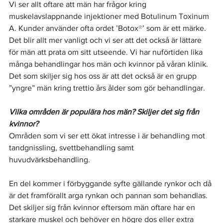
Vi ser allt oftare att män har frågor kring 
muskelavslappnande injektioner med Botulinum Toxinum 
A. Kunder använder ofta ordet ’Botox
®
’ som är ett märke. 
Det blir allt mer vanligt och vi ser att det också är lättare 
för män att prata om sitt utseende. Vi har nuförtiden lika 
många behandlingar hos män och kvinnor på våran klinik. 
Det som skiljer sig hos oss är att det också är en grupp 
”yngre” män kring trettio års ålder som gör behandlingar.
Vilka områden är populära hos män? Skiljer det sig från 
kvinnor?
Områden som vi ser ett ökat intresse i är behandling mot 
tandgnissling, svettbehandling samt 
huvudvärksbehandling.
En del kommer i förbyggande syfte gällande rynkor och då 
är det framförallt arga rynkan och pannan som behandlas. 
Det skiljer sig från kvinnor eftersom män oftare har en 
starkare muskel och behöver en högre dos eller extra 