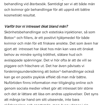
behandling vid återbesök. Samtidigt ser vi att både män 
och kvinnor gör behandlingar för att uppnå ett bättre 
kosmetiskt resultat.
Varför tror ni intresset ökat bland män?
Skönhetsbehandlingar och estetiska injektioner, så som 
Botox
®
 och fillers, är ett positivt hjälpmedel för både 
kvinnor och män för ett friskare ansikte. Det som även har 
gjort att  intresset har ökat hos män kan vara ett önskat 
behov av mindre synlig trötthet, slätare hud och 
avslappade spänningar. Det vi hör ofta är att de vill se 
piggare och fräschare ut. Det har även påvisats vi 
forskningsundersökning att botox
®
-behandlingar också 
kan ge en positiv psykisk effekt då man mår bättre. 
Nuförtiden finns information mer tillgänglig online och 
genom sociala medier vilket gör att intresset blir större 
och det är lättare att läsa om andras upplevelser. Det syns 
att många tar hand om sitt utseende, inte bara 