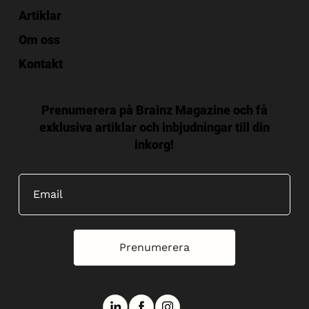
Artiklar
Om oss
Kontakt
Prenumerera på Brainz Magazine och få
exklusiva artiklar och inbjudningar till din
inkorg!
Prenumerera