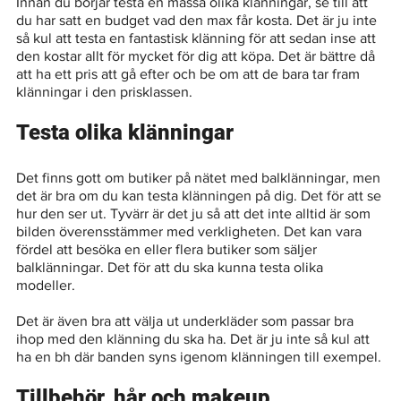
Innan du börjar testa en massa olika klänningar, se till att 
du har satt en budget vad den max får kosta. Det är ju inte 
så kul att testa en fantastisk klänning för att sedan inse att 
den kostar allt för mycket för dig att köpa. Det är bättre då 
att ha ett pris att gå efter och be om att de bara tar fram 
klänningar i den prisklassen.
Testa olika klänningar
Det finns gott om butiker på nätet med balklänningar, men 
det är bra om du kan testa klänningen på dig. Det för att se 
hur den ser ut. Tyvärr är det ju så att det inte alltid är som 
bilden överensstämmer med verkligheten. Det kan vara 
fördel att besöka en eller flera butiker som säljer 
balklänningar. Det för att du ska kunna testa olika 
modeller. 
Det är även bra att välja ut underkläder som passar bra 
ihop med den klänning du ska ha. Det är ju inte så kul att 
ha en bh där banden syns igenom klänningen till exempel. 
Tillbehör, hår och makeup