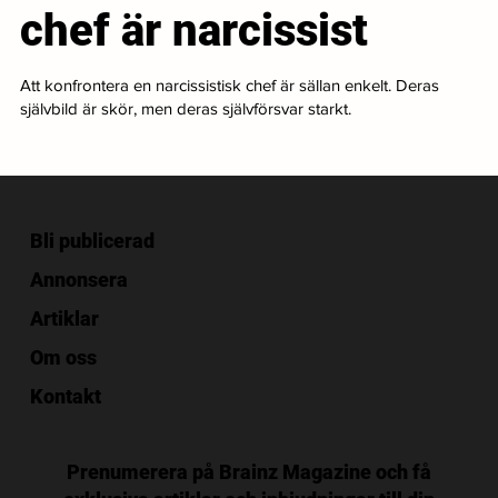
chef är narcissist
Att konfrontera en narcissistisk chef är sällan enkelt. Deras
självbild är skör, men deras självförsvar starkt.
Bli publicerad
Annonsera
Artiklar
Om oss
Kontakt
Prenumerera på Brainz Magazine och få