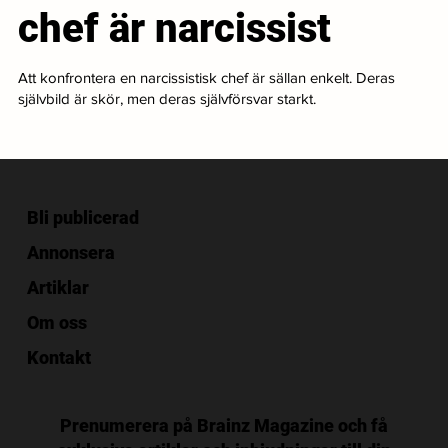
chef är narcissist
Att konfrontera en narcissistisk chef är sällan enkelt. Deras
självbild är skör, men deras självförsvar starkt.
Bli publicerad
Annonsera
Artiklar
Om oss
Kontakt
Prenumerera på Brainz Magazine och få