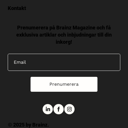
Kontakt
Prenumerera på Brainz Magazine och få
exklusiva artiklar och inbjudningar till din
inkorg!
Prenumerera
© 2025 by Brainz.