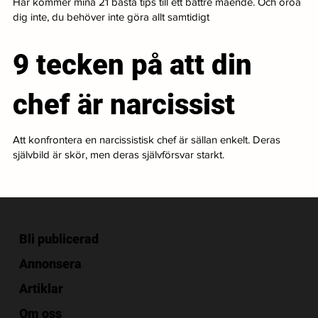
Här kommer mina 21 bästa tips till ett bättre mående. Och oroa
dig inte, du behöver inte göra allt samtidigt
9 tecken på att din
chef är narcissist
Att konfrontera en narcissistisk chef är sällan enkelt. Deras
självbild är skör, men deras självförsvar starkt.
Bli publicerad
Annonsera
Artiklar
Om oss