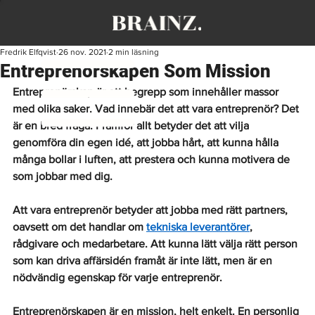
Fredrik Elfqvist
26 nov. 2021
2 min läsning
Entreprenörskapen Som Mission
Entreprenörskap är ett begrepp som innehåller massor 
med olika saker. Vad innebär det att vara entreprenör? Det 
är en bred fråga. Framför allt betyder det att vilja 
genomföra din egen idé, att jobba hårt, att kunna hålla 
många bollar i luften, att prestera och kunna motivera de 
som jobbar med dig. 
Att vara entreprenör betyder att jobba med rätt partners, 
oavsett om det handlar om 
tekniska leverantörer
, 
rådgivare och medarbetare. Att kunna lätt välja rätt person 
som kan driva affärsidén framåt är inte lätt, men är en 
nödvändig egenskap för varje entreprenör. 
Entreprenörskapen är en mission, helt enkelt. En personlig 