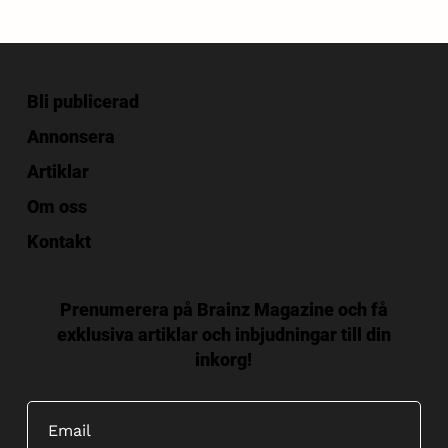
Bli publicerad
Annonsera
Artiklar
Om oss
Kontakt
Prenumerera på Brainz Magazine och få
exklusiva artiklar och inbjudningar till din
inkorg!