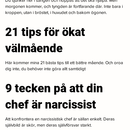
Du sjunker ner i sängen och hoppas att det ska hjälpa. Men
morgonen kommer, och tyngden är fortfarande där. Inte bara i
kroppen, utan i bröstet, i huvudet och bakom ögonen.
21 tips för ökat
välmående
Här kommer mina 21 bästa tips till ett bättre mående. Och oroa
dig inte, du behöver inte göra allt samtidigt
9 tecken på att din
chef är narcissist
Att konfrontera en narcissistisk chef är sällan enkelt. Deras
självbild är skör, men deras självförsvar starkt.