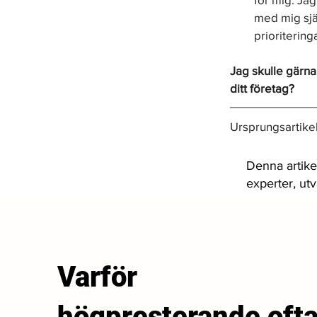
med mig sjä
prioriteringa
Jag skulle gärna 
ditt företag?
Ursprungsartikel
Denna artike
experter, ut
Varför
högpresterande oft