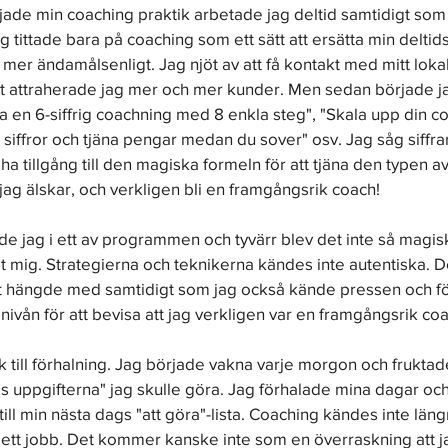
rjade min coaching praktik arbetade jag deltid samtidigt som 
tittade bara på coaching som ett sätt att ersätta min deltids
mer ändamålsenligt. Jag njöt av att få kontakt med mitt loka
t attraherade jag mer och mer kunder. Men sedan började j
 en 6-siffrig coachning med 8 enkla steg", "Skala upp din c
 siffror och tjäna pengar medan du sover" osv. Jag såg siffran
 ha tillgång till den magiska formeln för att tjäna den typen a
ag älskar, och verkligen bli en framgångsrik coach!
ade jag i ett av programmen och tyvärr blev det inte så magisk
lt mig. Strategierna och teknikerna kändes inte autentiska. 
tigt hängde med samtidigt som jag också kände pressen och fö
nivån för att bevisa att jag verkligen var en framgångsrik coa
 till förhalning. Jag började vakna varje morgon och fruktad
 uppgifterna" jag skulle göra. Jag förhalade mina dagar och l
ill min nästa dags "att göra"-lista. Coaching kändes inte län
tt jobb. Det kommer kanske inte som en överraskning att ja