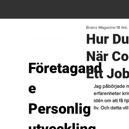
Brainz Magazine
18 feb
Hur Du
När Co
Företagand
Ett Jo
e
Jag påbörjade m
erfarenheter krin
idén om att få h
Personlig
liv. Och detta vi