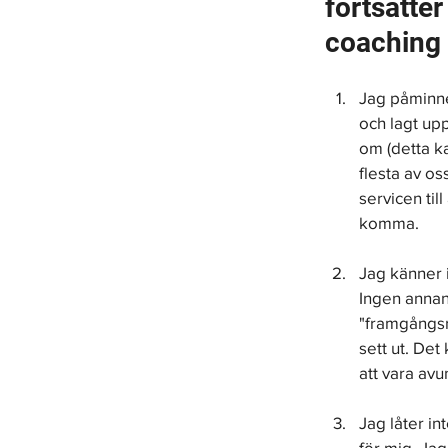
fortsätter
coaching v
Jag påminne
och lagt up
om (detta k
flesta av oss
servicen til
komma.
Jag känner i
Ingen annan
"framgångsr
sett ut. Det
att vara avu
Jag låter in
för mig. Ja