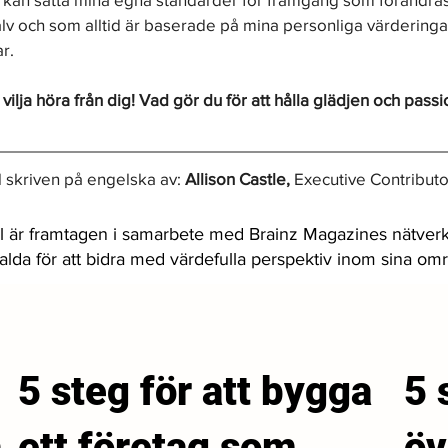
lv och som alltid är baserade på mina personliga värderinga
r.
vilja höra från dig! Vad gör du för att hålla glädjen och passion
 skriven på engelska av: 
Allison Castle,
 Executive Contributo
l är framtagen i samarbete med Brainz Magazines nätverk
valda för att bidra med värdefulla perspektiv inom sina om
5 steg för att bygga
5 
a
ett företag som
öv