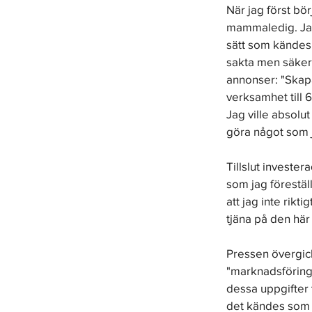
När jag först bö
mammaledig. Jag 
sätt som kändes 
sakta men säker
annonser: "Skapa
verksamhet till 6
Jag ville absolut
göra något som j
Tillslut invester
som jag förestäl
att jag inte rik
tjäna på den här 
Pressen övergick
"marknadsförings
dessa uppgifter t
det kändes som e