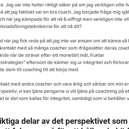
. Jag var inte heller riktigt säker på om jag verkligen ville 
å att jag faktiskt var en bra coach. Jag började fråga mig själ
 när jag kämpade för att nå 6-siffrigt men verkligen inte vi
nadsföringsteknikerna för att nå dit?
 när jag fick reda på att jag inte var ensam om att känna så 
 kontakt med så många coacher som ifrågasätter deras coac
rde när de strävar efter ett monetärt mål, fruktar 
strategier" eftersom de känner sig ur integritet och förlorar
 dem till coaching till att börja med.
ntakt med andra coacher och vara ärlig och sårbar om min e
erspektiv; vi kan tjäna pengarna vi vill tjäna på coachning på et
t är det som kallas för integritet, samtidigt som vi behåller 
iktiga delar av det perspektivet som 