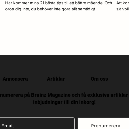
Här kommer mina 21 bästa tips till ett bättre mående. Och
Att kon
oroa dig inte, du behöver inte göra allt samtidigt
självbi
.
Annonsera
Artiklar
Om oss
numerera på Brainz Magazine och få exklusiva artiklar
inbjudningar till din inkorg!
Prenumerera