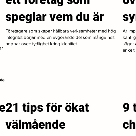
speglar vem du är
s
Företagare som skapar hållbara verksamheter med hög
Är imp
integritet börjar med en avgörande del som många helt
känt i
hoppar över: tydlighet kring identitet.
säger a
ar
enkelt i
nte
e
21 tips för ökat
9 
välmående
ch