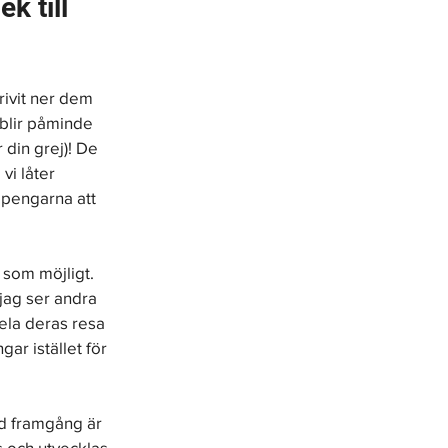
k till 
ivit ner dem 
blir påminde 
din grej)! De 
vi låter 
 pengarna att 
 som möjligt. 
jag ser andra 
ela deras resa 
ar istället för 
ad framgång är 
 och utvecklas 