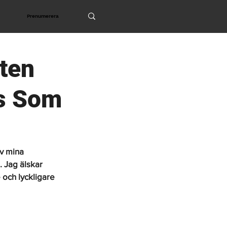
Prenumerera
ften
as Som
v mina 
. Jag älskar 
och lyckligare 