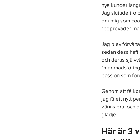
nya kunder längre
Jag slutade tro p
om mig som coach
"beprövade" mark
Jag blev förvånad
sedan dess haft
och deras självvä
"marknadsförings
passion som förde
Genom att få ko
jag få ett nytt p
känns bra, och de
glädje.
Här är 3 v