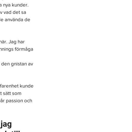
ha nya kunder. 
v vad det sa 
lle använda de 
här. Jag har 
hnings förmåga 
 den gnistan av 
rfarenhet kunde 
t sätt som 
vår passion och 
jag 