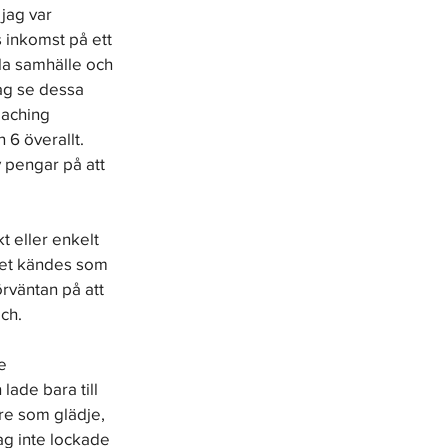
jag var 
 inkomst på ett 
la samhälle och 
ag se dessa 
oaching 
 6 överallt. 
v pengar på att 
t eller enkelt 
Det kändes som 
rväntan på att 
ch.
e 
ade bara till 
gre som glädje, 
g inte lockade 