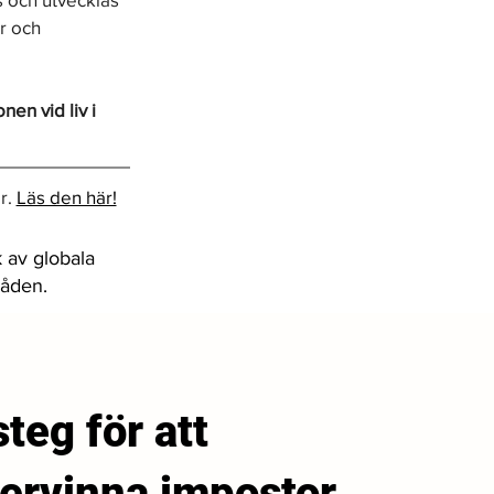
r och 
en vid liv i 
r. 
Läs den här!
 av globala
råden.
steg för att
ervinna impostor