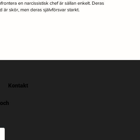
frontera en narcissistisk chef är sällan enkelt. Deras
ld är skör, men deras självförsvar starkt.
Kontakt
 och