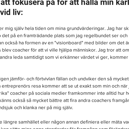
 att fokusera på för att hålla min kärle
id liv:
r mig själv hela tiden om mina grundvärderingar. Jag har skr
p det på en framträdande plats som jag regelbundet ser och 
an också ha formen av en "visionboard" med bilder om det är 
 blev coacher för att vi ville hjälpa människor. Jag tror att om 
l andra leda samtidigt som vi erkänner värdet vi ger, kommer
gen jämför- och förtvivlan fällan och undviker den så mycket
 entreprenörs resa kommer att se ut exakt som min och när 
ika" coacher på sociala medier framkommer inte alltid hur h
 känns också så mycket bättre att fira andra coachers framgång
ndsjuk och klanka ner på mig själv.
te längre samhället eller någon annan definiera eller mäta v
g kan sätta mina egna standarder för framgång som förändras