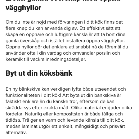
vägghyllor
Om du inte är nöjd med förvaringen i ditt kök finns det 
flera knep du kan använda dig av. Ett effektivt sätt att 
skapa en öppnare och luftigare känsla är att ta bort dina 
gamla överskåp och istället installera öppna vägghyllor. 
Öppna hyllor gör det enklare att snabbt nå de föremål du 
använder ofta i din vardag och omvandlar porslin och 
keramik till vackra inredningsdetaljer.
Byt ut din köksbänk
En ny bänkskiva kan verkligen lyfta både utseendet och 
funktionaliteten i ditt kök! Att byta ut din bänkskiva är 
faktiskt enklare än du kanske tror, eftersom de kan 
skräddarsys efter exakta mått. Olika material erbjuder olika 
fördelar. Naturlig eller kompositsten är både tåliga och 
tidlösa. Trä ger en varm och levande känsla till ditt kök, 
medan laminat utgör ett enkelt, mångsidigt och prisvärt 
alternativ.