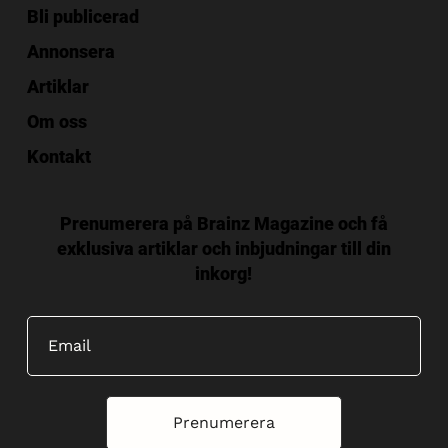
Bli publicerad
Annonsera
Artiklar
Om oss
Kontakt
Prenumerera på Brainz Magazine och få
exklusiva artiklar och inbjudningar till din
inkorg!
Prenumerera