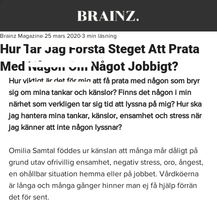
Brainz Magazine
25 mars 2020
3 min läsning
Hur Tar Jag Första Steget Att Prata
Med Någon Om Något Jobbigt?
Hur viktigt är det för mig att få prata med någon som bryr 
sig om mina tankar och känslor? Finns det någon i min 
närhet som verkligen tar sig tid att lyssna på mig? Hur ska 
jag hantera mina tankar, känslor, ensamhet och stress när 
jag känner att inte någon lyssnar?
Omilia Samtal
föddes ur känslan att många mår dåligt på 
grund utav ofrivillig ensamhet, negativ stress, oro, ångest, 
en ohållbar situation hemma eller på jobbet. Vårdköerna 
är långa och många gånger hinner man ej få hjälp förrän 
det för sent. 