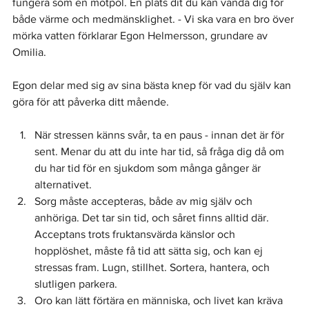
fungera som en motpol. En plats dit du kan vända dig för 
både värme och medmänsklighet. - Vi ska vara en bro över 
mörka vatten förklarar Egon Helmersson, grundare av 
Omilia.
Egon delar med sig av sina bästa knep för vad du själv kan 
göra för att påverka ditt mående.
När stressen känns svår, ta en paus - innan det är för 
sent. Menar du att du inte har tid, så fråga dig då om 
du har tid för en sjukdom som många gånger är 
alternativet.
Sorg måste accepteras, både av mig själv och 
anhöriga. Det tar sin tid, och såret finns alltid där. 
Acceptans trots fruktansvärda känslor och 
hopplöshet, måste få tid att sätta sig, och kan ej 
stressas fram. Lugn, stillhet. Sortera, hantera, och 
slutligen parkera.
Oro kan lätt förtära en människa, och livet kan kräva 