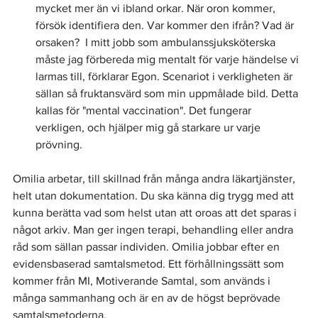
mycket mer än vi ibland orkar. När oron kommer, 
försök identifiera den. Var kommer den ifrån? Vad är 
orsaken?  I mitt jobb som ambulanssjuksköterska 
måste jag förbereda mig mentalt för varje händelse vi 
larmas till, förklarar Egon. Scenariot i verkligheten är 
sällan så fruktansvärd som min uppmålade bild. Detta 
kallas för "mental vaccination". Det fungerar 
verkligen, och hjälper mig gå starkare ur varje 
prövning.
Omilia arbetar, till skillnad från många andra läkartjänster, 
helt utan dokumentation. Du ska känna dig trygg med att 
kunna berätta vad som helst utan att oroas att det sparas i 
något arkiv. Man ger ingen terapi, behandling eller andra 
råd som sällan passar individen. Omilia jobbar efter en 
evidensbaserad samtalsmetod. Ett förhållningssätt som 
kommer från MI, Motiverande Samtal, som används i 
många sammanhang och är en av de högst beprövade 
samtalsmetoderna.