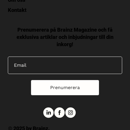
Kontakt
Prenumerera på Brainz Magazine och få
exklusiva artiklar och inbjudningar till din
inkorg!
Prenumerera
© 2025 by Brainz.