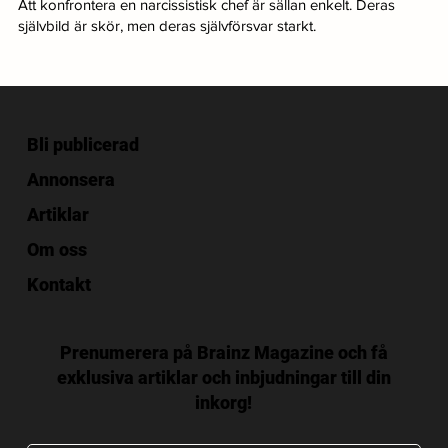
Att konfrontera en narcissistisk chef är sällan enkelt. Deras
självbild är skör, men deras självförsvar starkt.
Bli publicerad
Annonsera
Artiklar
Om oss
Kontakt
Prenumerera på Brainz Magazine och få
exklusiva artiklar och inbjudningar till din
inkorg!