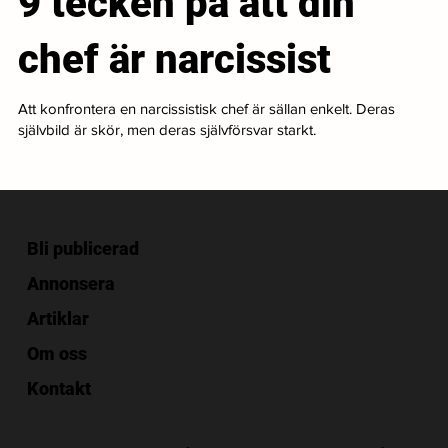
9 tecken på att din
chef är narcissist
Att konfrontera en narcissistisk chef är sällan enkelt. Deras
självbild är skör, men deras självförsvar starkt.
Bli publicerad
Annonsera
Artiklar
Om oss
Kontakt