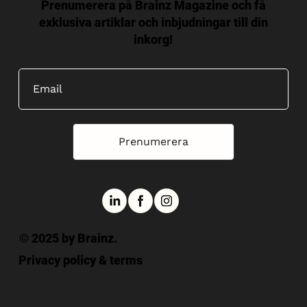
Prenumerera på Brainz Magazine och få
exklusiva artiklar och inbjudningar till din
inkorg!
Prenumerera
© 2025 by Brainz.
Privacy policy & terms