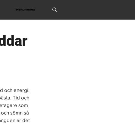
Prenumerera
ddar
id och energi. 
ästa. Tid och 
öretagare som 
r och sömn så 
ängden är det 