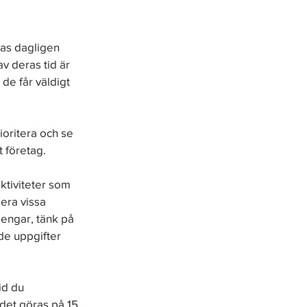
as dagligen 
av deras tid är 
de får väldigt 
oritera och se 
t företag.
ktiviteter som 
era vissa 
pengar, tänk på 
de uppgifter 
id du 
det göras på 15 