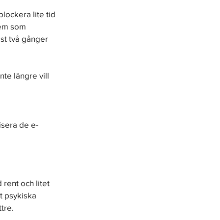
lockera lite tid 
tem som 
st två gånger 
e längre vill 
isera de e-
rent och litet 
t psykiska 
tre.