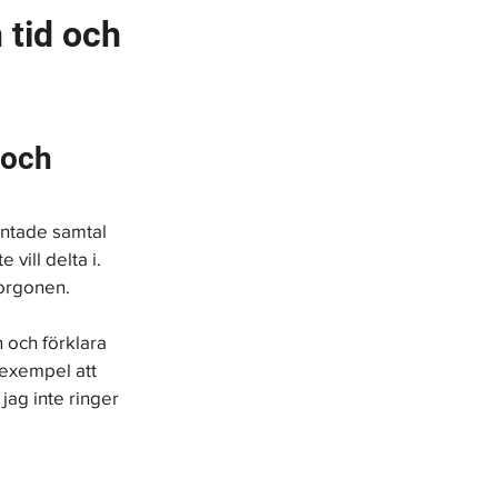
 tid och 
 och 
äntade samtal 
vill delta i. 
orgonen.
och förklara 
 exempel att 
jag inte ringer 