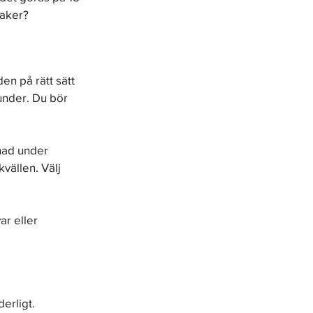
saker?
en på rätt sätt 
under. Du bör 
nad under 
ällen. Välj 
r eller 
erligt.