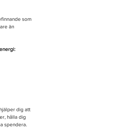
lbefinnande som 
are än 
energi:
jälper dig att 
r, hålla dig 
ka spendera.