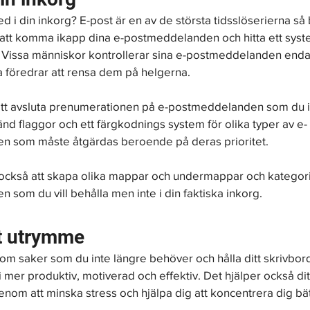
i din inkorg? E-post är en av de största tidsslöserierna så b
r att komma ikapp dina e-postmeddelanden och hitta ett sys
. Vissa människor kontrollerar sina e-postmeddelanden enda
 föredrar att rensa dem på helgerna.
 att avsluta prenumerationen på e-postmeddelanden som du int
nd flaggor och ett färgkodnings system för olika typer av e-
 som måste åtgärdas beroende på deras prioritet.
r också att skapa olika mappar och undermappar och kategor
som du vill behålla men inte i din faktiska inkorg.
t utrymme
 om saker som du inte längre behöver och hålla ditt skrivbord 
i mer produktiv, motiverad och effektiv. Det hjälper också dit
nom att minska stress och hjälpa dig att koncentrera dig bät