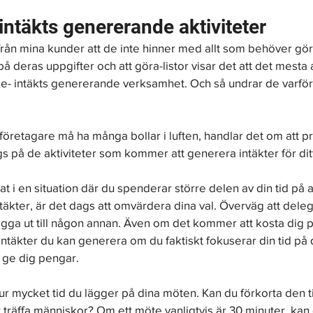
intäkts genererande aktiviteter
rån mina kunder att de inte hinner med allt som behöver gör
 på deras uppgifter och att göra-listor visar det att det mesta 
e- intäkts genererande verksamhet. Och så undrar de varför 
öretagare må ha många bollar i luften, handlar det om att pri
läggs på de aktiviteter som kommer att generera intäkter för dit
 i en situation där du spenderar större delen av din tid på a
ntäkter, är det dags att omvärdera dina val. Överväg att deleg
lägga ut till någon annan. Även om det kommer att kosta dig 
ntäkter du kan generera om du faktiskt fokuserar din tid på 
ge dig pengar.
r mycket tid du lägger på dina möten. Kan du förkorta den t
 träffa människor? Om ett möte vanligtvis är 30 minuter, kan 