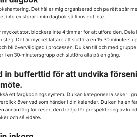
kshantering. Det håller mig organiserad och på rätt spår m
et inte existerar i min dagbok så finns det inte.
mycket stor, blockera inte 4 timmar för att utföra den. Dela i 
h steg. Det är mycket lättare att slutföra en 15-30 minuters up
ch bli överväldigad i processen. Du kan till och med gruppe
r i en 30-minutersgrupp och slutföra alla på en gång.
d in bufferttid för att undvika försenin
 möte.
så ett färgkodnings system. Du kan kategorisera saker i gr
erblick över vad som händer i din kalender. Du kan ha en färg
n annan färg för resor, den tredje för prospektering av kunde
aker och så vidare.
in inkorg