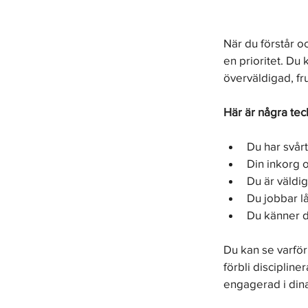
När du förstår oc
en prioritet. Du
överväldigad, fr
Här är några tec
Du har svårt
Din inkorg 
Du är väldig
Du jobbar l
Du känner di
Du kan se varför 
förbli discipline
engagerad i dina