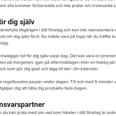
 om alla kommer förberedda och inte pratar om irrelevanta 
ör dig själv
rdefulla tillgången i ditt företag och kan inte representera d
and om dig själv först. Du måste vara på topp när du träffar k
pigg.
chemalägger tid för dig själv varje dag. Det kan vara en prome
ion på morgonen, gym på eftermiddagen eller en hobby på kv
ch som gör dig glad och lägg till det i din kalender.
t ta regelbundna pauser under dagen. Till och med 5 minuter va
jälper dig att hålla dig produktiv hela dagen.
ansvarspartner
 du kan prata med om vad som händer i ditt företag är ovärd