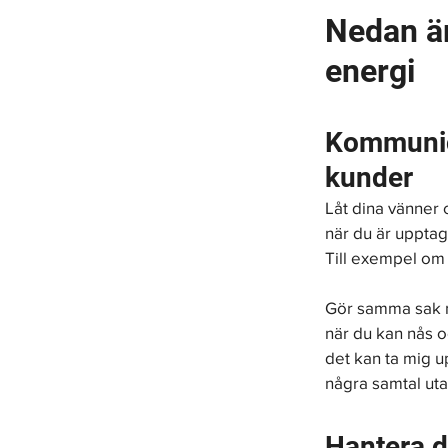
Nedan är
energi
Kommunice
kunder
Låt dina vänner o
när du är upptage
Till exempel om
Gör samma sak me
när du kan nås o
det kan ta mig up
några samtal uta
Hantera 