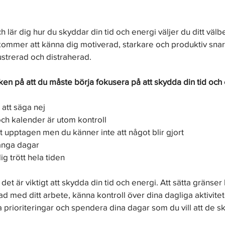
h lär dig hur du skyddar din tid och energi väljer du ditt vä
 kommer att känna dig motiverad, starkare och produktiv snar
ustrerad och distraherad.
ken på att du måste börja fokusera på att skydda din tid och 
 att säga nej
och kalender är utom kontroll
t upptagen men du känner inte att något blir gjort
ånga dagar
g trött hela tiden
det är viktigt att skydda din tid och energi. Att sätta gränser h
rad med ditt arbete, känna kontroll över dina dagliga aktivitete
 prioriteringar och spendera dina dagar som du vill att de s