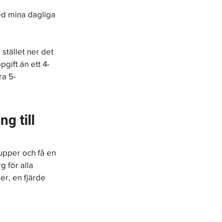
ed mina dagliga 
stället ner det 
pgift än ett 4-
ra 5-
g till 
upper och få en 
 för alla 
r, en fjärde 