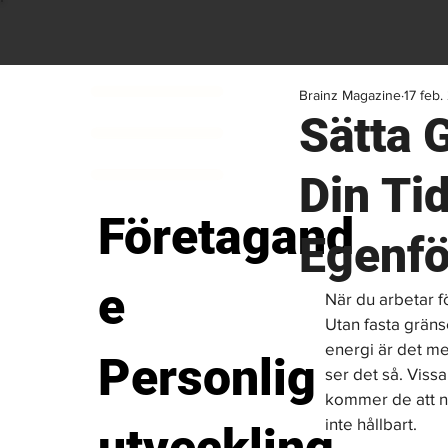
Brainz Magazine
17 feb
Sätta 
Din Ti
Företagand
Egenfö
e
När du arbetar fö
Utan fasta gräns
energi är det me
Personlig
ser det så. Viss
kommer de att nå
inte hållbart.