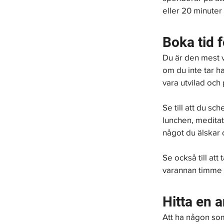
eller 20 minuter
Boka tid f
Du är den mest vä
om du inte tar h
vara utvilad och 
Se till att du s
lunchen, meditat
något du älskar o
Se också till at
varannan timme h
Hitta en 
Att ha någon som