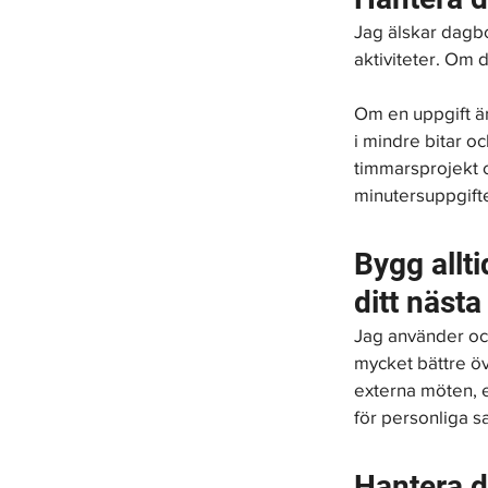
Jag älskar dagbo
aktiviteter. Om d
Om en uppgift är 
i mindre bitar oc
timmarsprojekt o
minutersuppgifte
Bygg allti
ditt nästa
Jag använder ock
mycket bättre öv
externa möten, e
för personliga s
Hantera d