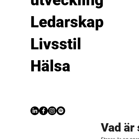
utveckling
Ledarskap
Livsstil
Hälsa
Vad är 
Stress är en nor