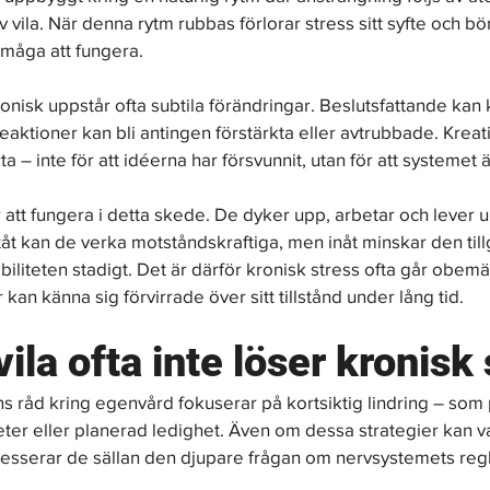
v vila. När denna rytm rubbas förlorar stress sitt syfte och börj
måga att fungera.
ronisk uppstår ofta subtila förändringar. Beslutsfattande kan
aktioner kan bli antingen förstärkta eller avtrubbade. Kreati
a – inte för att idéerna har försvunnit, utan för att systemet 
att fungera i detta skede. De dyker upp, arbetar och lever up
tåt kan de verka motståndskraftiga, men inåt minskar den till
biliteten stadigt. Det är därför kronisk stress ofta går obemär
kan känna sig förvirrade över sitt tillstånd under lång tid.
vila ofta inte löser kronisk
 råd kring egenvård fokuserar på kortsiktig lindring – som 
eter eller planerad ledighet. Även om dessa strategier kan v
esserar de sällan den djupare frågan om nervsystemets regl