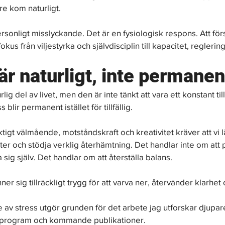
re kom naturligt.
rsonligt misslyckande. Det är en fysiologisk respons. Att förs
okus från viljestyrka och självdisciplin till kapacitet, reglerin
är naturligt, inte permanen
rlig del av livet, men den är inte tänkt att vara ett konstant ti
 blir permanent istället för tillfällig.
ktigt välmående, motståndskraft och kreativitet kräver att vi 
er och stödja verklig återhämtning. Det handlar inte om att 
a sig själv. Det handlar om att återställa balans.
r sig tillräckligt trygg för att varva ner, återvänder klarhet o
 av stress utgör grunden för det arbete jag utforskar djupare 
 program och kommande publikationer.