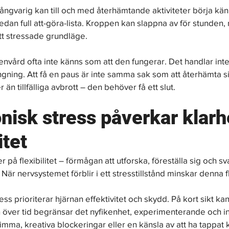
långvarig kan till och med återhämtande aktiviteter börja kä
edan full att-göra-lista. Kroppen kan slappna av för stunden,
sitt stressade grundläge.
envård ofta inte känns som att den fungerar. Det handlar inte
ängning. Att få en paus är inte samma sak som att återhämta si
 än tillfälliga avbrott – den behöver få ett slut.
nisk stress påverkar klarh
itet
r på flexibilitet – förmågan att utforska, föreställa sig och sva
När nervsystemet förblir i ett stresstillstånd minskar denna fle
ess prioriterar hjärnan effektivitet och skydd. På kort sikt kan
n över tid begränsar det nyfikenhet, experimenterande och i
imma, kreativa blockeringar eller en känsla av att ha tappat