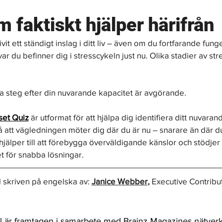
 faktiskt hjälper härifrån
vit ett ständigt inslag i ditt liv – även om du fortfarande funge
 var du befinner dig i stresscykeln just nu. Olika stadier av str
a steg efter din nuvarande kapacitet är avgörande.
set Quiz
 är utformat för att hjälpa dig identifiera ditt nuvaran
så att vägledningen möter dig där du är nu – snarare än där du
hjälper till att förebygga överväldigande känslor och stödjer 
et för snabba lösningar.
 skriven på engelska av: 
Janice Webber
,
 Executive Contribut
l är framtagen i samarbete med Brainz Magazines nätverk