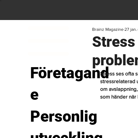
Brainz Magazine
27 jan.
Stress
problem
Företagand
Stress ses ofta 
stressrelaterad 
e
om avslappning, 
som händer när kr
Personlig