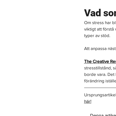
Vad som
Om stress har bli
viktigt att förstå
typer av stöd.
Att anpassa näst
The Creative Re
stresstillstånd, 
borde vara. Det 
förändring iställ
Ursprungsartikel
här!
Denna artike