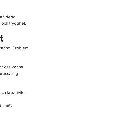
tå detta 
g och trygghet.
t
llstånd. Problem 
lär oss känna 
pressa sig 
ch kreativitet 
i mitt 