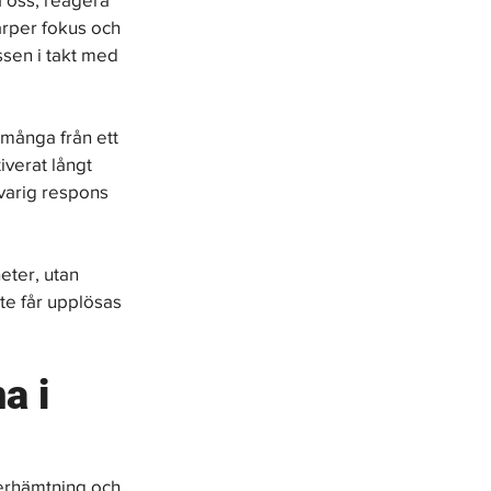
rper fokus och 
sen i takt med 
 många från ett 
iverat långt 
varig respons 
eter, utan 
te får upplösas 
a i 
terhämtning och 