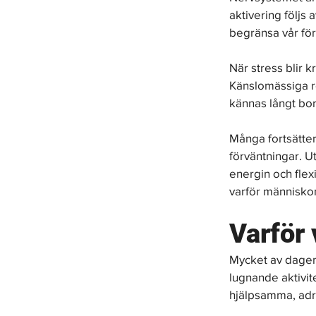
aktivering följs a
begränsa vår för
När stress blir k
Känslomässiga re
kännas långt bort
Många fortsätter 
förväntningar. U
energin och flexi
varför människor 
Varför 
Mycket av dagens
lugnande aktivit
hjälpsamma, adr