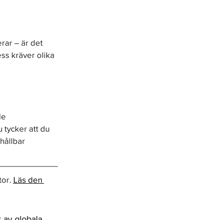
rar – är det 
ess kräver olika 
de 
 tycker att du 
hållbar 
or. 
Läs den 
 av globala