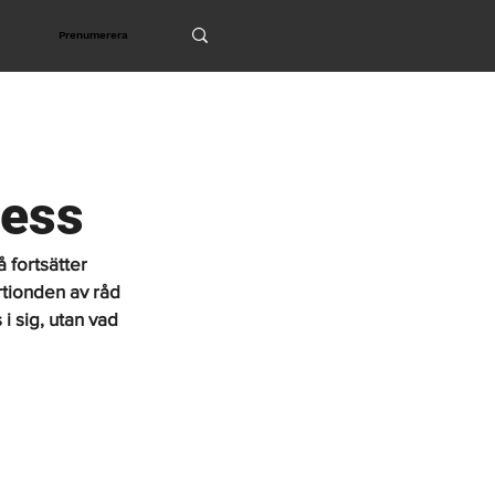
Prenumerera
ress
 fortsätter 
rtionden av råd 
 sig, utan vad 