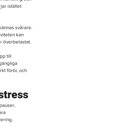
ar istället 
 kännas svårare. 
viteten kan 
är överbelastat.
p till 
gängliga 
kt förbi, och 
 stress
pauser, 
ara 
ering.