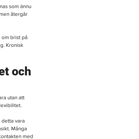
nnas som ännu 
 men återgår 
 om brist på 
g. Kronisk 
et och 
ra utan att 
xibilitet.
 detta vara 
nsikt. Många 
 kontakten med 