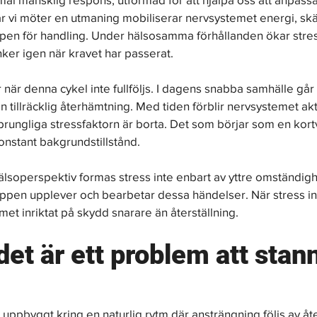
r vi möter en utmaning mobiliserar nervsystemet energi, skä
pen för handling. Under hälsosamma förhållanden ökar stres
nker igen när kravet har passerat.
när denna cykel inte fullföljs. I dagens snabba samhälle går
tan tillräcklig återhämtning. Med tiden förblir nervsystemet akt
sprungliga stressfaktorn är borta. Det som börjar som en kort
konstant bakgrundstillstånd.
hälsoperspektiv formas stress inte enbart av yttre omständigh
ppen upplever och bearbetar dessa händelser. När stress in
met inriktat på skydd snarare än återställning.
det är ett problem att stann
uppbyggt kring en naturlig rytm där ansträngning följs av å