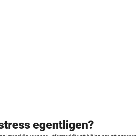
stress egentligen?
mal mänsklig respons, utformad för att hjälpa oss att anpassa