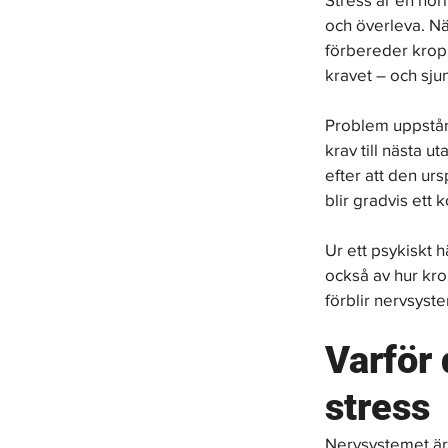
och överleva. Nä
förbereder krop
kravet – och sju
Problem uppstår 
krav till nästa u
efter att den ur
blir gradvis ett 
Ur ett psykiskt 
också av hur kro
förblir nervsyste
Varför 
stress
Nervsystemet är 