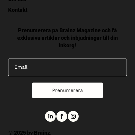
Kontakt
Prenumerera på Brainz Magazine och få
exklusiva artiklar och inbjudningar till din
inkorg!
Prenumerera
© 2025 by Brainz.