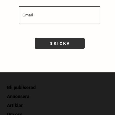
S K I C K A
Bli publicerad
Annonsera
Artiklar
Om oss