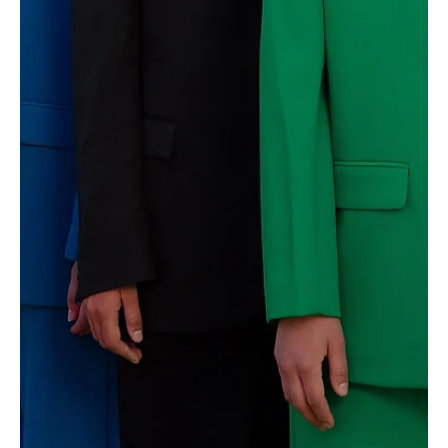
5 tips för att hålla dig i fas med sociala
mediers algoritmer
Algoritmer i sociala medier kan kännas mer komplicerade än de
faktiskt är. I grunden handlar de om hur innehåll visas och
prioriteras. Genom att fokusera på engagemang, relevans och
timing avgör algoritmerna vilka inlägg som får synlighet.