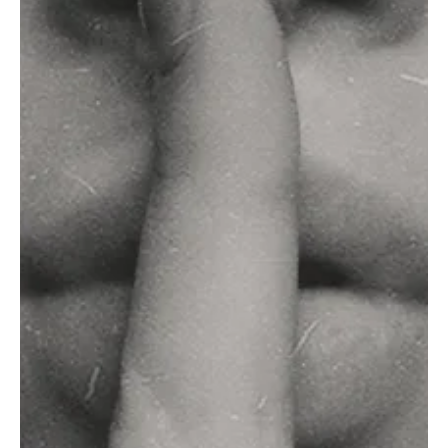
28 jan.
3 min läsning
5 steg för att bygga ett företag som
speglar vem du är
Företagare som skapar hållbara verksamheter med hög integritet
börjar med en avgörande del som många helt hoppar över:
tydlighet kring identitet.