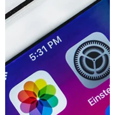
28 jan.
3 min läsning
Så överraskar och imponerar du dina
kunder och klienter
Hur skapar du en långsiktig relation med klienter som ger värde
för både dig och dem? Genom att lägga till en wow-känsla i din
coaching-, konsult- eller wellnessverksamhet.