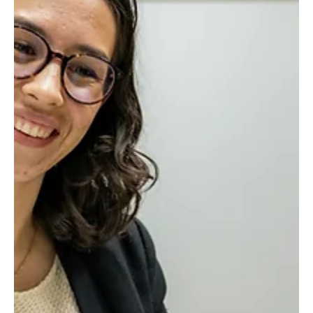
ersättning för tydlighet. Grundare presenterar produkten i möten.
Team guidar användare manuellt genom olika flöden.
Presentationer fylls med långa slides som förklarar hur allt
fungerar. Det här betraktas ofta som en naturlig del av startfasen.
Produkten är ny, målgruppen håller fortfarande på att lära sig och
berättelsen kring produkten förväntas bli tydligare med tiden.