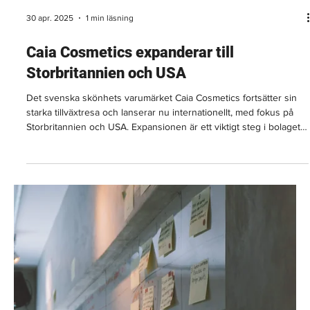
6 dec. 2025
2 min läsning
6 otroliga principer för att öka din
motståndskraft på jobbet
Forskare testade en grupp professionella anställda och upptäckte
ett statistiskt bevisat sätt att mäta och förbättra motståndskraften.
De utvecklade 6 nyckelprinciper som är värdefulla för att hantera
osäkerhet och snabbare anpassa sig till motgångar och
utmaningar.