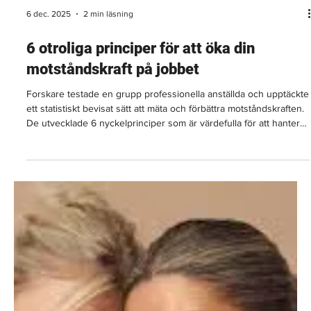
17 dec. 2025
3 min läsning
5 affärsvanor som gör dig ostoppbar
Att starta ett nytt företag är en ganska stor anpassning. Det kan
bli lite överväldigande och förbruka all din tid och energi om du
låter det! Att utveckla användbara vanor kan hjälpa dig att anpassa
dig, trivas och lyckas.