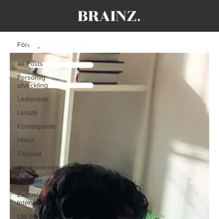
Företagande
All Posts
Personlig
utveckling
Ledarskap
Livsstil
Företagande
Hälsa
Toppval
Rekommenderat
Populärt
Exklusiv
Intervju
Läs också