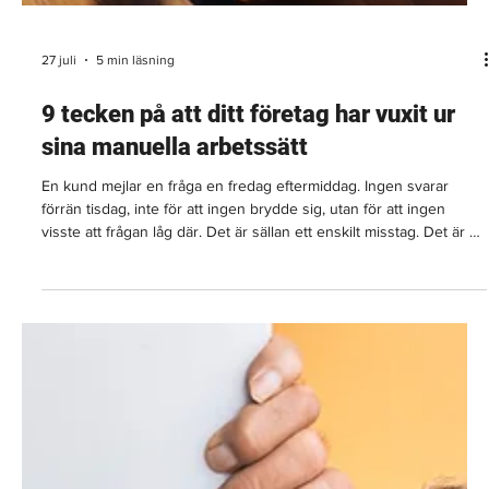
27 juli
5 min läsning
9 tecken på att ditt företag har vuxit ur
sina manuella arbetssätt
En kund mejlar en fråga en fredag eftermiddag. Ingen svarar
förrän tisdag, inte för att ingen brydde sig, utan för att ingen
visste att frågan låg där. Det är sällan ett enskilt misstag. Det är ett
mönster, och mönstret har ett namn: företaget har vuxit ur de
arbetssätt som en gång räckte. De flesta bolag börjar med en
delad inkorg, ett kalkylark och en muntlig överenskommelse om
vem som gör vad. Det fungerar utmärkt när ni är fem personer.
Vid en viss storlek slutar det fung