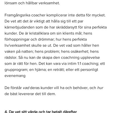
lönsam och hållbar verksamhet.
Framgångsrika coacher komplicerar inte detta för mycket. 
De vet att det är viktigt att hålla sig till ett par 
kärnerbjudanden som de har skräddarsytt för sina perfekta 
kunder. De är kristallklara om sin klients mål; hens 
förhoppningar och drömmar; hur hens perfekta 
liv/verksamhet skulle se ut. De vet vad som håller hen 
vaken på natten; hens problem; hens osäkerhet; hens 
rädslor. Så nu kan de skapa den coachning upplevelse 
som är rätt för hen. Det kan vara via intim 1:1 coaching; ett 
grupprogram; en hjärna; en reträtt; eller ett personligt 
evenemang
De förstår 
vad
 deras kunder vill ha och behöver, och 
hur
de bäst levererar det till dem.
4. De vet sitt värde och tar betalt därefter