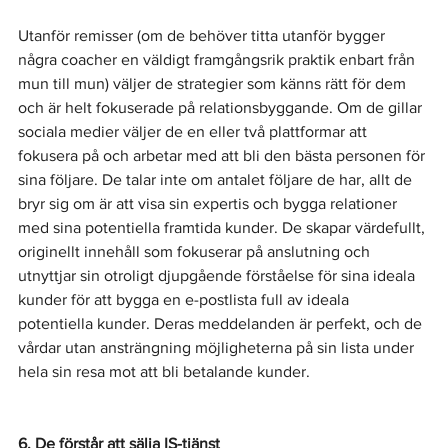
Utanför remisser (om de behöver titta utanför bygger 
några coacher en väldigt framgångsrik praktik enbart från 
mun till mun) väljer de strategier som känns rätt för dem 
och är helt fokuserade på relationsbyggande. Om de gillar 
sociala medier väljer de en eller två plattformar att 
fokusera på och arbetar med att bli den bästa personen för 
sina följare. De talar inte om antalet följare de har, allt de 
bryr sig om är att visa sin expertis och bygga relationer 
med sina potentiella framtida kunder. De skapar värdefullt, 
originellt innehåll som fokuserar på anslutning och 
utnyttjar sin otroligt djupgående förståelse för sina ideala 
kunder för att bygga en e-postlista full av ideala 
potentiella kunder. Deras meddelanden är perfekt, och de 
vårdar utan ansträngning möjligheterna på sin lista under 
hela sin resa mot att bli betalande kunder.
6. De förstår att sälja IS-tjänst