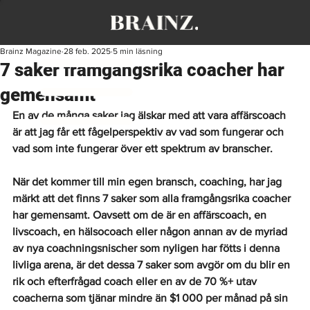
Brainz Magazine
28 feb. 2025
5 min läsning
7 saker framgångsrika coacher har
gemensamt
En av de många saker jag älskar med att vara affärscoach 
är att jag får ett fågelperspektiv av vad som fungerar och 
vad som inte fungerar över ett spektrum av branscher.
När det kommer till min egen bransch, coaching, har jag 
märkt att det finns 7 saker som alla framgångsrika coacher 
har gemensamt. Oavsett om de är en affärscoach, en 
livscoach, en hälsocoach eller någon annan av de myriad 
av nya coachningsnischer som nyligen har fötts i denna 
livliga arena, är det dessa 7 saker som avgör om du blir en 
rik och efterfrågad coach eller en av de 70 %+ utav 
coacherna som tjänar mindre än $1 000 per månad på sin 