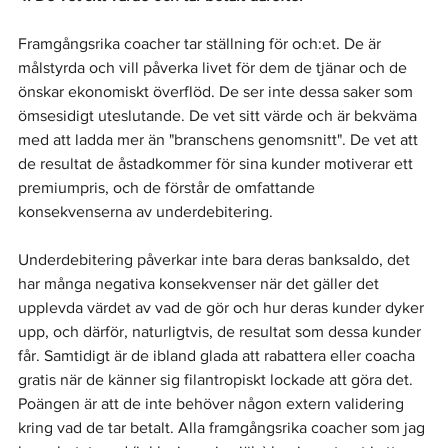
Framgångsrika coacher tar ställning för och:et. De är 
målstyrda och vill påverka livet för dem de tjänar och de 
önskar ekonomiskt överflöd. De ser inte dessa saker som 
ömsesidigt uteslutande. De vet sitt värde och är bekväma 
med att ladda mer än "branschens genomsnitt". De vet att 
de resultat de åstadkommer för sina kunder motiverar ett 
premiumpris, och de förstår de omfattande 
konsekvenserna av underdebitering.
Underdebitering påverkar inte bara deras banksaldo, det 
har många negativa konsekvenser när det gäller det 
upplevda värdet av vad de gör och hur deras kunder dyker 
upp, och därför, naturligtvis, de resultat som dessa kunder 
får. Samtidigt är de ibland glada att rabattera eller coacha 
gratis när de känner sig filantropiskt lockade att göra det. 
Poängen är att de inte behöver någon extern validering 
kring vad de tar betalt. Alla framgångsrika coacher som jag 