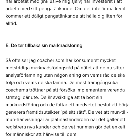
har arbetat med (inklusive mig själv) har investerat i att 
arbeta med sitt pengatänkande. Om det inte är markerat 
kommer ett dåligt pengatänkande att hålla dig liten för 
alltid.
5. De tar tillbaka sin marknadsföring
Så ofta ser jag coacher som har konsumerat mycket 
motstridiga marknadsföringsråd på nätet att de nu sitter i 
analysförlamning utan någon aning om vems råd de ska 
följa och vems de ska lämna. De mest framgångsrika 
coacherna tröttnar på att försöka implementera varenda 
strategi där ute. De är avsiktliga att ta bort sin 
marknadsföring och de fattar ett medvetet beslut att börja 
generera framtidsutsikter "på sitt sätt". De vet att mun-till-
mun-hänvisningar är platinastandarden när det gäller att 
registrera nya kunder och de vet hur man gör det enkelt 
för människor att hänvisa till dem.