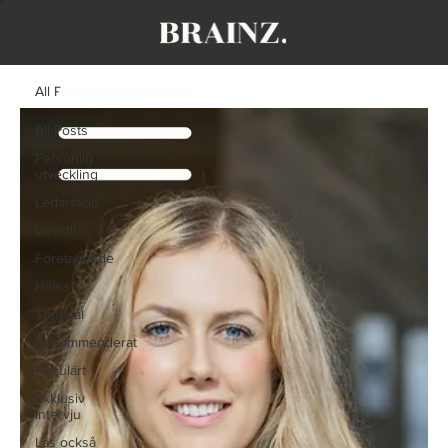
All Posts
All Posts
Personlig
utveckling
Ledarskap
Livsstil
Företagande
Hälsa
Toppval
Rekommenderat
Populärt
Exklusiv
Intervju
Läs också