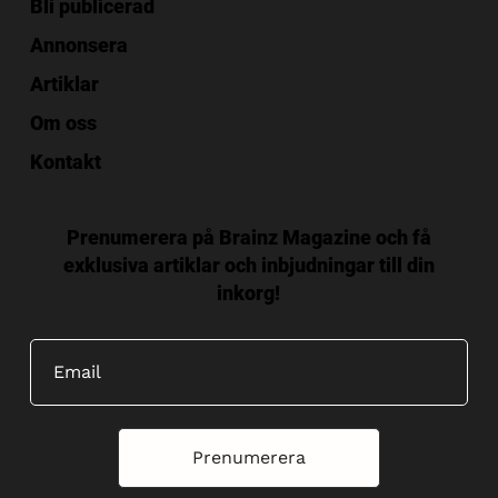
Bli publicerad
Annonsera
Artiklar
Om oss
Kontakt
Prenumerera på Brainz Magazine och få
exklusiva artiklar och inbjudningar till din
inkorg!
Prenumerera