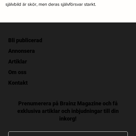
självbild är skör, men deras självförsvar starkt.
Bli publicerad
Annonsera
Artiklar
Om oss
Kontakt
Prenumerera på Brainz Magazine och få
exklusiva artiklar och inbjudningar till din
inkorg!