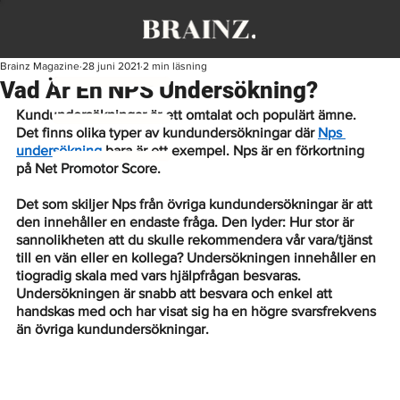
Brainz Magazine
28 juni 2021
2 min läsning
Vad Är En NPS Undersökning?
Kundundersökningar är ett omtalat och populärt ämne. 
Det finns olika typer av kundundersökningar där 
Nps 
undersökning
 bara är ett exempel. Nps är en förkortning 
på Net Promotor Score. 
Det som skiljer Nps från övriga kundundersökningar är att 
den innehåller en endaste fråga. Den lyder: Hur stor är 
sannolikheten att du skulle rekommendera vår vara/tjänst 
till en vän eller en kollega? Undersökningen innehåller en 
tiogradig skala med vars hjälpfrågan besvaras. 
Undersökningen är snabb att besvara och enkel att 
handskas med och har visat sig ha en högre svarsfrekvens 
än övriga kundundersökningar. 