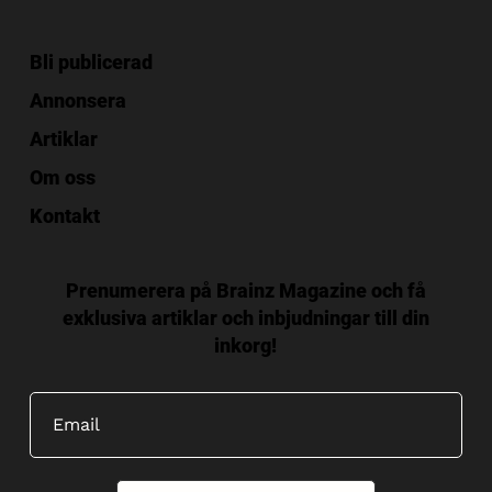
Bli publicerad
Annonsera
Artiklar
Om oss
Kontakt
Prenumerera på Brainz Magazine och få
exklusiva artiklar och inbjudningar till din
inkorg!