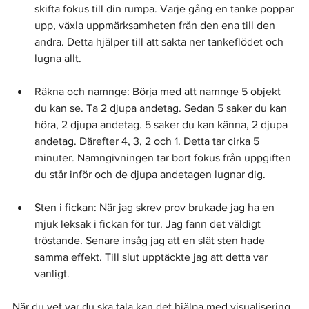
skifta fokus till din rumpa. Varje gång en tanke poppar 
upp, växla uppmärksamheten från den ena till den 
andra. Detta hjälper till att sakta ner tankeflödet och 
lugna allt.
Räkna och namnge: Börja med att namnge 5 objekt 
du kan se. Ta 2 djupa andetag. Sedan 5 saker du kan 
höra, 2 djupa andetag. 5 saker du kan känna, 2 djupa 
andetag. Därefter 4, 3, 2 och 1. Detta tar cirka 5 
minuter. Namngivningen tar bort fokus från uppgiften 
du står inför och de djupa andetagen lugnar dig.
Sten i fickan: När jag skrev prov brukade jag ha en 
mjuk leksak i fickan för tur. Jag fann det väldigt 
tröstande. Senare insåg jag att en slät sten hade 
samma effekt. Till slut upptäckte jag att detta var 
vanligt.
När du vet var du ska tala kan det hjälpa med visualisering 