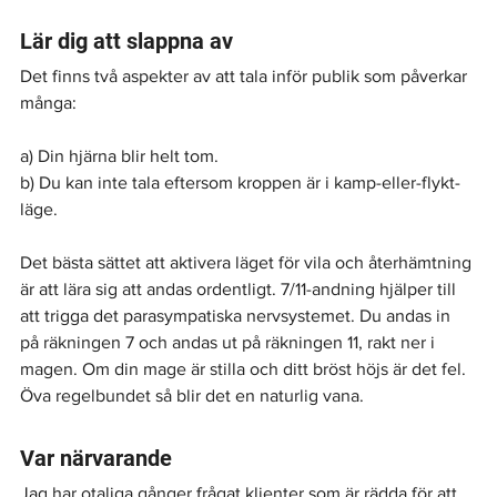
Lär dig att slappna av
Det finns två aspekter av att tala inför publik som påverkar 
många:
a) Din hjärna blir helt tom.
b) Du kan inte tala eftersom kroppen är i kamp-eller-flykt-
läge.
Det bästa sättet att aktivera läget för vila och återhämtning 
är att lära sig att andas ordentligt. 7/11-andning hjälper till 
att trigga det parasympatiska nervsystemet. Du andas in 
på räkningen 7 och andas ut på räkningen 11, rakt ner i 
magen. Om din mage är stilla och ditt bröst höjs är det fel. 
Öva regelbundet så blir det en naturlig vana.
Var närvarande
Jag har otaliga gånger frågat klienter som är rädda för att 