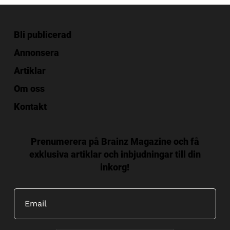
Bli publicerad
Annonsera
Artiklar
Om oss
Kontakt
Prenumerera på Brainz Magazine och få
exklusiva artiklar och inbjudningar till din
inkorg!