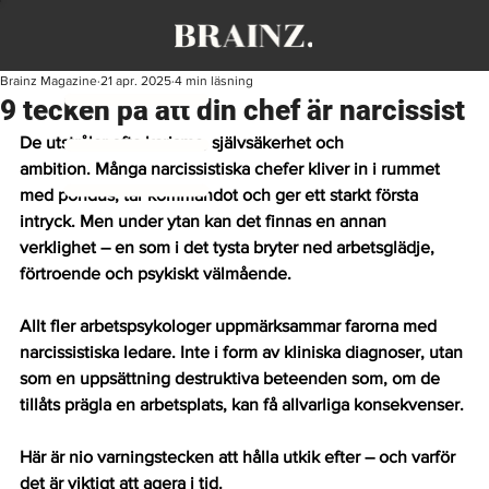
Brainz Magazine
21 apr. 2025
4 min läsning
9 tecken på att din chef är narcissist
De utstrålar ofta karisma, självsäkerhet och 
ambition. Många narcissistiska chefer kliver in i rummet 
med pondus, tar kommandot och ger ett starkt första 
intryck. Men under ytan kan det finnas en annan 
verklighet – en som i det tysta bryter ned arbetsglädje, 
förtroende och psykiskt välmående.
Allt fler arbetspsykologer uppmärksammar farorna med 
narcissistiska ledare. Inte i form av kliniska diagnoser, utan 
som en uppsättning destruktiva beteenden som, om de 
tillåts prägla en arbetsplats, kan få allvarliga konsekvenser.
Här är nio varningstecken att hålla utkik efter – och varför 
det är viktigt att agera i tid.