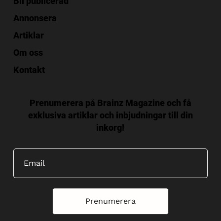
Bli publicerad
Annonsera
Artiklar
Om oss
Kontakt
Prenumerera på Brainz Magazine och få
exklusiva artiklar och inbjudningar till din
inkorg!
Prenumerera