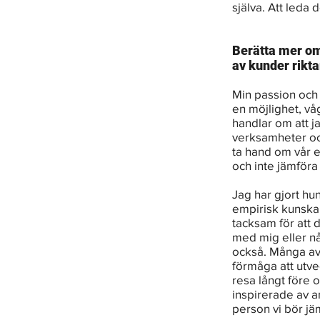
själva. Att leda 
Berätta mer om 
av kunder rikta
Min passion och d
en möjlighet, vå
handlar om att j
verksamheter och
ta hand om vår e
och inte jämföra
Jag har gjort hun
empirisk kunskap
tacksam för att 
med mig eller nå
också. Många av 
förmåga att utve
resa långt före o
inspirerade av a
person vi bör jäm