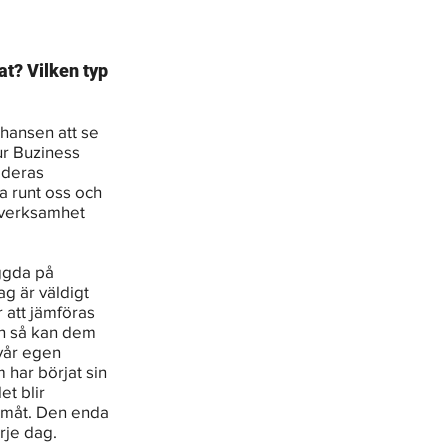
t? Vilken typ 
chansen att se 
r Buziness 
 deras 
 runt oss och 
 verksamhet 
ggda på 
g är väldigt 
 att jämföras 
an så kan dem 
vår egen 
har börjat sin 
et blir 
ramåt. Den enda 
rje dag.