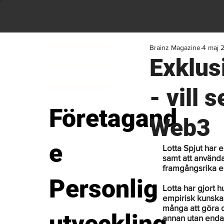
Brainz Magazine
4 maj 
Exklus
- vill 
Företagand
Web3
e
Lotta Spjut har e
samt att använda 
framgångsrika e
Personlig
Lotta har gjort h
empirisk kunskap
många att göra 
annan utan endas