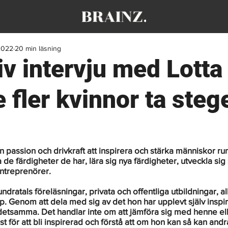
2022
20 min läsning
iv intervju med Lotta
se fler kvinnor ta stege
n passion och drivkraft att inspirera och stärka människor run
de färdigheter de har, lära sig nya färdigheter, utveckla sig s
ntreprenörer.
undratals föreläsningar, privata och offentliga utbildningar, a
. Genom att dela med sig av det hon har upplevt själv inspir
detsamma. Det handlar inte om att jämföra sig med henne el
t för att bli inspirerad och förstå att om hon kan så kan andr