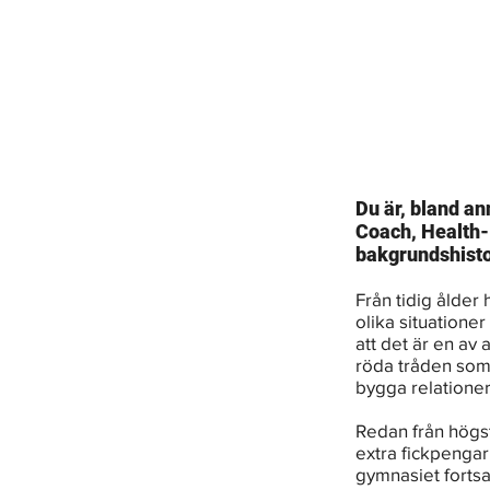
Du är, bland an
Coach, Health- 
bakgrundshisto
Från tidig ålder 
olika situationer 
att det är en av a
röda tråden som 
bygga relationer
Redan från högst
extra fickpengar
gymnasiet fortsatt