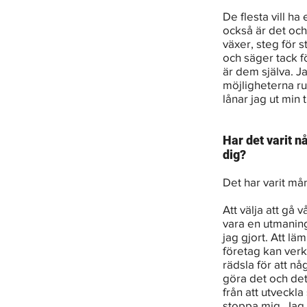
De flesta vill ha
också är det och
växer, steg för 
och säger tack fö
är dem själva. J
möjligheterna ru
lånar jag ut min t
Har det varit nå
dig?
Det har varit mån
Att välja att gå 
vara en utmaning.
jag gjort. Att lä
företag kan verk
rädsla för att nå
göra det och det
från att utveckla 
stoppa mig. Jag 