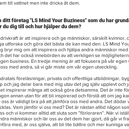
dem till vattnet men inte dricka åt dem.
ditt företag "LS Mind Your Buziness" som du har grunda
r du dig till och hur hjälper du dem?
rivkraft är att inspirera och ge människor, särskilt kvinnor, 
ga utforska och göra det bästa de kan med den. LS Mind You
ag bryr mig om att inspirera och hjälpa andra människor med
 det har också innebörden av att verkligen se möjligheterna
gen business. En tredje mening är att fokusera på vår egen
 oss med andra, så vi går miste om vår egen utveckling.
dratals föreläsningar, privata och offentliga utbildningar, by
 och jag delar bara med mig utav det jag själv upplevt och ja
det inspirerar många att också göra detsamma. Det är inte för
gon annan utan för att bli inspirerad och förstå att om jag k
oss är väldigt bra på att jämföra oss med andra. Det dödar 
cklas. Vem jämför vi oss med? Det är nästan alltid någon som 
ss och vi kommer alltid att sluta som ”förloraren”. När vi iställ
ndra människor och lär oss av det dem har gjort, då går vi f
föra med, är oss själva, att bli lite bättre och mer kunniga va