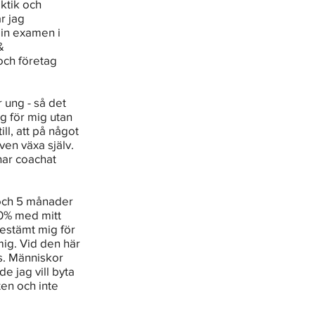
ktik och 
 jag 
in examen i 
& 
och företag 
 ung - så det 
ig för mig utan 
ll, att på något 
en växa själv. 
har coachat 
och 5 månader 
00% med mitt 
bestämt mig för 
ig. Vid den här 
s. Människor 
e jag vill byta 
en och inte 