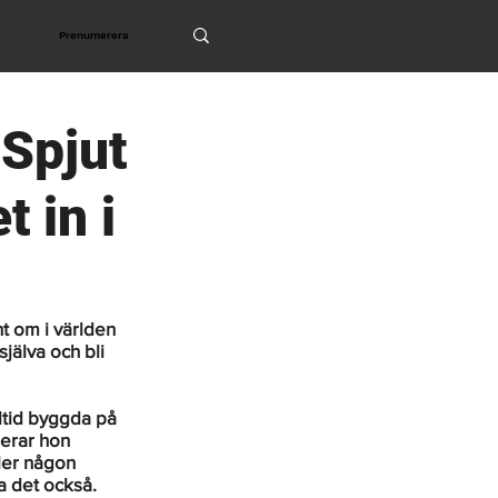
Prenumerera
 Spjut
t in i
t om i världen 
jälva och bli 
lltid byggda på 
erar hon 
ler någon 
a det också. 