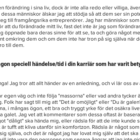
 en förändring i sina liv, dock är inte alla redo eller villiga, 
 dessa människor älskar jag att stödja så att dem ser sin pote
steg till framgångsrika entreprenörer. Jag har människor som
r att du förändrade mitt liv, fast det inte är jag som förändrar 
ag öppnade bara deras sinne för att se, ta och göra något me
nt omkring dem och om dem inte har tron på sig själva när de
ro till dem.
gon speciell händelse/tid i din karriär som har varit bety
ga! Jag tror att allt händer av en anledning, och vi lär oss av a
vår egen väg och inte följa "massorna" eller vad andra tycker är
 Folk har sagt till mig att "Det är omöjligt" eller "Du är galen
mna, i mångas ögon, ett bra och tryggt yrke för det osäkra liv
a galet. Jag vet att kommentarer som dessa oftast är basera
got "dåligt" ska hända mig, eller rädsla för att de inte kunde s
 är tufft att kliva utanför sin komfortzon. Rädsla är något so
sig själva, och det är något jag har lovat mig själv att det ska 
vill inte vara den personen som senare ångrar att jag inte gj