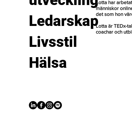
utveckling
Lotta har arbeta
människor online
det som hon värd
Ledarskap
Lotta är TEDx-ta
coachar och utbi
Livsstil
Hälsa