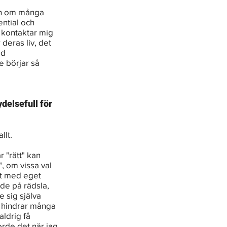
även om många 
ntial och 
 kontaktar mig 
deras liv, det 
d 
 börjar så 
delsefull för 
llt.
 "rätt" kan 
", om vissa val 
et med eget 
de på rädsla, 
e sig själva 
m hindrar många 
aldrig få 
orde det när jag 