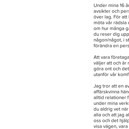
Under mina 16 år
avsikter och per
över lag. För att
möta vår rädsla 
om hur många gån
du reser dig upp 
någon/något, i st
förändra en pers
Att vara företaga
väljer att och är
göra ont och det 
utanför vår komf
Jag tror att en a
affärskvinna hän
alltid relationer
under mina verks
du aldrig vet när
alla och att jag a
oss och det hjäl
visa vägen, vara 