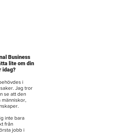
nal Business 
ta lite om din 
r idag?
 behövdes i 
 saker. Jag tror 
an se att den 
a människor, 
unskaper.
g inte bara 
t från 
örsta jobb i 