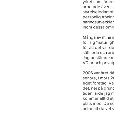
yrket som lärare
arbetade även s
styrelseledamot
personlig tränin
näringsutvecklar
inom dessa omr
Många av mina in
föll sig "naturli
för att det var d
sätt leda och ar
Jag bestämde mig
VD:ar och privat
2006 var året då
senare, i mars 2
eget företag. Var
det, nej på grun
tiden lärde jag 
kommer alltid att
plats med. De so
antar att de vet