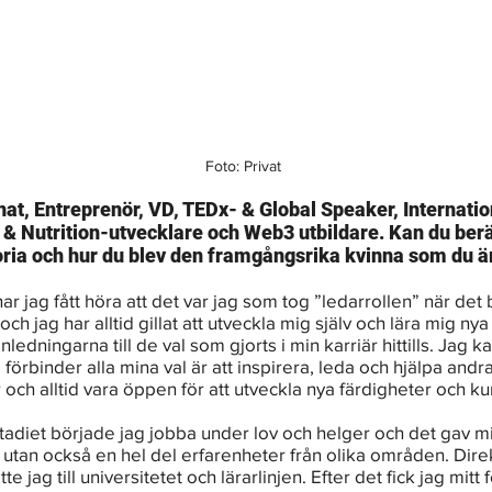
Foto: Privat
nat, Entreprenör, VD, TEDx- & Global Speaker, Internatio
& Nutrition-utvecklare och Web3 utbildare. Kan du berät
ria och hur du blev den framgångsrika kvinna som du ä
har jag fått höra att det var jag som tog ”ledarrollen” när det
och jag har alltid gillat att utveckla mig själv och lära mig nya
nledningarna till de val som gjorts i min karriär hittills. Jag k
förbinder alla mina val är att inspirera, leda och hjälpa andr
 och alltid vara öppen för att utveckla nya färdigheter och k
adiet började jag jobba under lov och helger och det gav mi
 utan också en hel del erfarenheter från olika områden. Direk
e jag till universitetet och lärarlinjen. Efter det fick jag mitt f