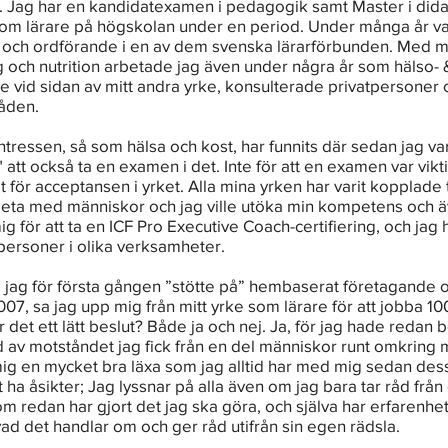
. Jag har en kandidatexamen i pedagogik samt Master i dida
om lärare på högskolan under en period. Under många år var
 och ordförande i en av dem svenska lärarförbunden. Med m
g och nutrition arbetade jag även under några år som hälso- 
e vid sidan av mitt andra yrke, konsulterade privatpersoner 
åden.
tressen, så som hälsa och kost, har funnits där sedan jag var
gt" att också ta en examen i det. Inte för att en examen var vikt
et för acceptansen i yrket. Alla mina yrken har varit kopplade ti
beta med människor och jag ville utöka min kompetens och äv
 för att ta en ICF Pro Executive Coach-certifiering, och jag 
personer i olika verksamheter. 
 jag för första gången ”stötte på” hembaserat företagande 
007, sa jag upp mig från mitt yrke som lärare för att jobba 1
 det ett lätt beslut? Både ja och nej. Ja, för jag hade redan 
d av motståndet jag fick från en del människor runt omkring m
mig en mycket bra läxa som jag alltid har med mig sedan des
 ha åsikter; Jag lyssnar på alla även om jag bara tar råd från d
m redan har gjort det jag ska göra, och själva har erfarenhet
 vad det handlar om och ger råd utifrån sin egen rädsla.