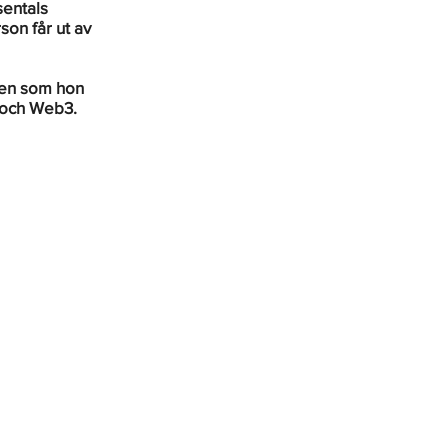
entals 
on får ut av 
den som hon 
 och Web3.