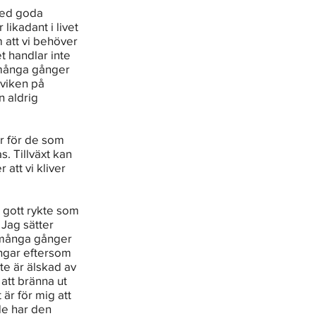
med goda 
ikadant i livet 
 att vi behöver 
 handlar inte 
 många gånger 
sviken på 
n aldrig 
är för de som 
s. Tillväxt kan 
att vi kliver 
t gott rykte som 
Jag sätter 
å många gånger 
engar eftersom 
te är älskad av 
 att bränna ut 
är för mig att 
de har den 