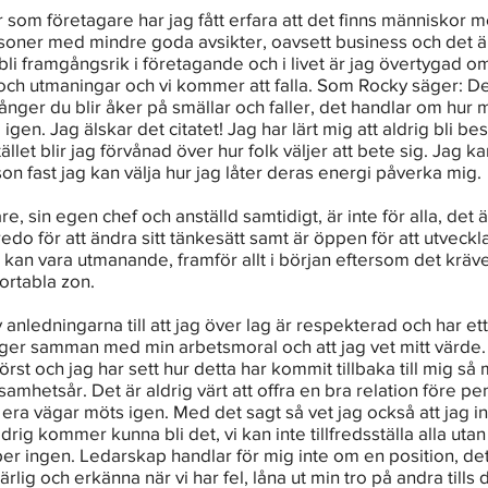
 som företagare har jag fått erfara att det finns människor 
soner med mindre goda avsikter, oavsett business och det är l
 bli framgångsrik i företagande och i livet är jag övertygad om
och utmaningar och vi kommer att falla. Som Rocky säger: Det
ger du blir åker på smällar och faller, det handlar om hur
igen. Jag älskar det citatet! Jag har lärt mig att aldrig bli be
ället blir jag förvånad över hur folk väljer att bete sig. Jag ka
on fast jag kan välja hur jag låter deras energi påverka mig.
re, sin egen chef och anställd samtidigt, är inte för alla, det 
 redo för att ändra sitt tänkesätt samt är öppen för att utveckla
kan vara utmanande, framför allt i början eftersom det kräver 
ortabla zon.
v anledningarna till att jag över lag är respekterad och har et
ger samman med min arbetsmoral och att jag vet mitt värde. 
 först och jag har sett hur detta har kommit tillbaka till mig s
amhetsår. Det är aldrig värt att offra en bra relation före p
 era vägar möts igen. Med det sagt så vet jag också att jag in
ldrig kommer kunna bli det, vi kan inte tillfredsställa alla utan
per ingen. Ledarskap handlar för mig inte om en position, det 
ärlig och erkänna när vi har fel, låna ut min tro på andra tills 