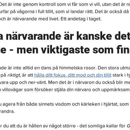
Det är inte genom kontroll som vi får som vi vill, utan det är n
far på vågorna i full tillit, som vi landar rätt. Det är också då 
ch är närvarande med livet. Ett andetag i taget. 
a närvarande är kanske det
e - men viktigaste som fin
nde är inte alltid en dans på himmelska rosor. Den stora utma
 på 
riktigt
, är att 
hålla ditt fokus, ditt mod och din tillit
stark i h
s vara upp och ner-vänt. Men det är i närvaron du också blir 
h villovägar som försöker stjäla din närvaro och uppmärksam
u agera från både sinnets visdom och kärleken i hjärtat, som 
andra. 
 du att du är hållen av något större - det somliga kallar för 
G