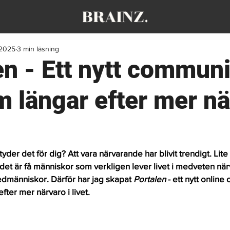
 2025
3 min läsning
en - Ett nytt communi
m längar efter mer nä
der det för dig? Att vara närvarande har blivit trendigt. Lite
et är få människor som verkligen lever livet i medveten när
edmänniskor. Därför har jag skapat 
Portalen 
- ett nytt online
fter mer närvaro i livet. 