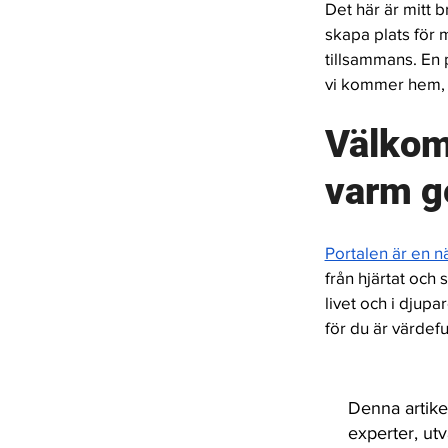
Det här är mitt 
skapa plats för m
tillsammans. En p
vi
kommer hem, o
Välkomm
varm g
Portalen är en 
från hjärtat och 
livet och i djup
för du är värdeful
Denna artike
experter, ut