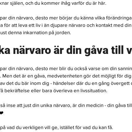
knar själen, och du kommer ihåg varför du är här. 
par din närvaro, desto mer börjar du känna vilka förändringar 
för att leva ett liv i än djupare närvaro och kontakt med din 
 just denna inkarnation på jorden. 
ka närvaro är din gåva till 
par din närvaro, desto mer blir du också varse om din sannin
r. Men det är en gåva, medvetenheten gör det möjligt för dig 
g av det du bär inom dig - händelser där du en gång övergett d
få bekräftelse eller bara överleva en livssituation. 
å inse att just din unika närvaro, är din medicin - din gåva ti
❤️
å vad du verkligen vill ge, istället för vad du kan få. 