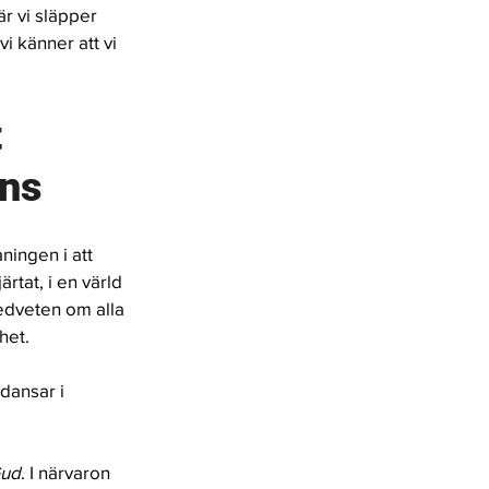
är vi släpper 
vi känner att vi 
 
ns 
ningen i att 
järtat, i en värld 
medveten om alla 
het. 
dansar i 
ud
. I närvaron 