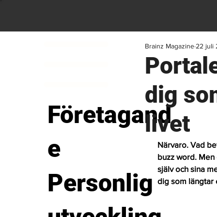
Brainz Magazine
22 juli
Portal
dig so
Företagand
livet
e
Närvaro. Vad bety
buzz word. Men d
själv och sina m
Personlig
dig som längtar e