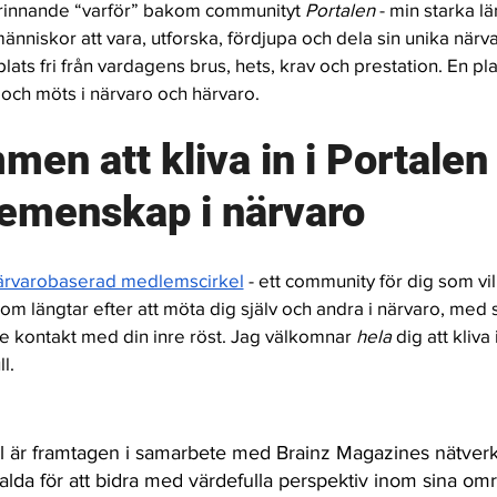
brinnande “varför” bakom communityt 
Portalen 
- min starka lä
änniskor att vara, utforska, fördjupa och dela sin unika närva
lats 
fri från vardagens brus, hets, krav och prestation. En pla
ch möts i närvaro och härvaro.
en att kliva in i Portalen 
emenskap i närvaro
närvarobaserad medlemscirkel
- ett community för dig som vil
som längtar efter att möta dig själv och andra i närvaro, med
s
are kontakt med din inre röst. Jag välkomnar 
hela 
dig att
kliva 
l.
l är framtagen i samarbete med Brainz Magazines nätverk
valda för att bidra med värdefulla perspektiv inom sina om