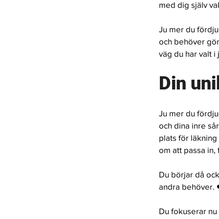
med dig själv va
Ju mer du fördju
och behöver göra 
väg du har valt i
Din uni
Ju mer du fördju
och dina inre så
plats för läknin
om att passa in, 
Du börjar då ocks
andra behöver. 
Du fokuserar nu p