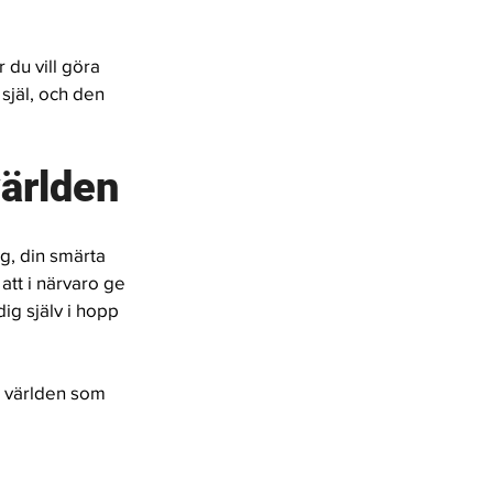
du vill göra 
själ, och den 
världen 
g, din smärta 
att i närvaro ge 
ig själv i hopp 
ll världen som 