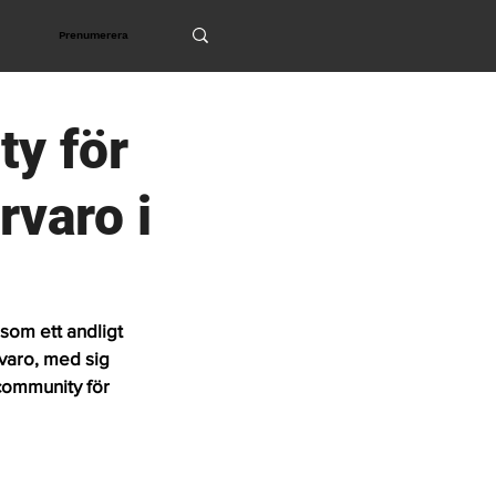
Prenumerera
ty för
rvaro i
 som ett andligt 
varo, med sig 
 community för 