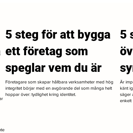
5 steg för att bygga
5 
a
ett företag som
öv
speglar vem du är
s
Företagare som skapar hållbara verksamheter med hög
Är imp
integritet börjar med en avgörande del som många helt
känt i
hoppar över: tydlighet kring identitet.
säger a
ar
enkelt i
nte