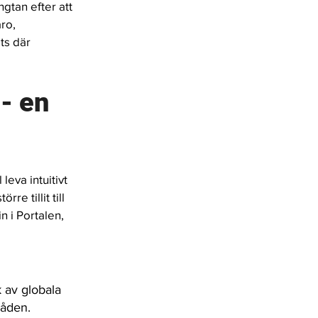
ngtan efter att 
ro, 
ts där 
- en 
l leva
intuitivt 
törre tillit till 
in i Portalen, 
 av globala
råden.