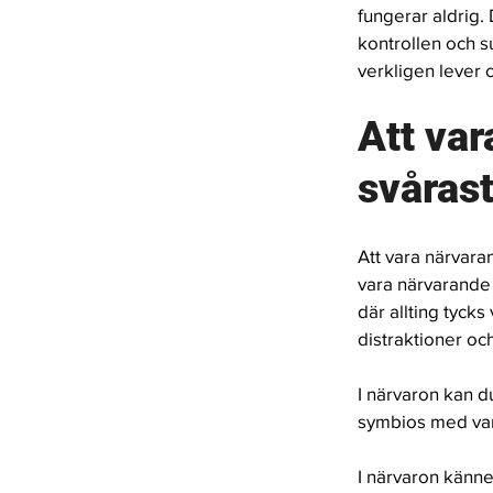
fungerar aldrig. 
kontrollen och sur
verkligen lever o
Att var
svårast
Att vara närvara
vara närvarande
där allting tyck
distraktioner oc
I närvaron kan d
symbios med var
I närvaron känner