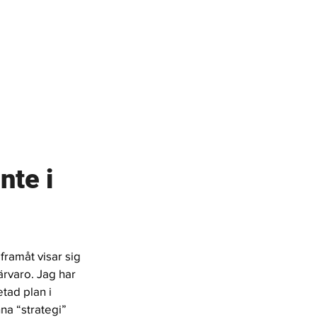
nte i 
framåt visar sig 
ärvaro. Jag har 
etad plan i 
na “strategi” 