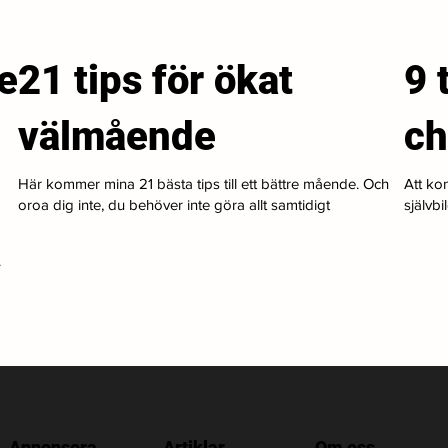
e
21 tips för ökat
9 
välmående
ch
Här kommer mina 21 bästa tips till ett bättre mående. Och
Att kon
oroa dig inte, du behöver inte göra allt samtidigt
självbi
.
Annonsera
Artiklar
Om oss