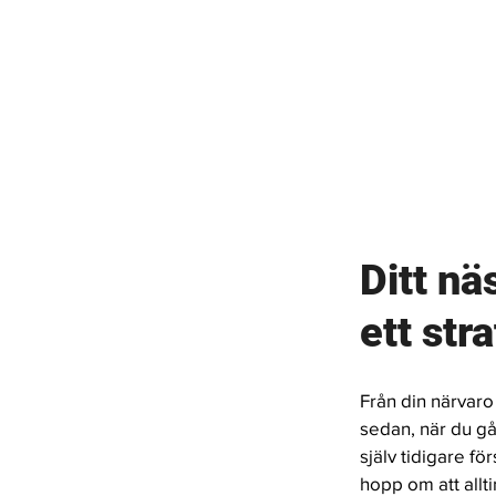
Ditt nä
ett str
Från din närvaro
sedan, när du går
själv tidigare fö
hopp om att allt