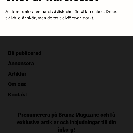
Att konfrontera en narcissistisk chef är sällan enkelt. Deras
självbild är skör, men deras självförsvar starkt.
Bli publicerad
Annonsera
Artiklar
Om oss
Kontakt
Prenumerera på Brainz Magazine och få
exklusiva artiklar och inbjudningar till din
inkorg!