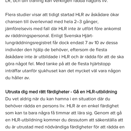
LR, och din träning kan verkligen rädda någons liv.
Flera studier visar att tidigt startad HLR av åskådare ökar 
chansen till överlevnad med hela 2–3 gånger, 
jämförelsevis med fall där HLR inte är utfört före ankomst 
av räddningspersonal. Enligt Svenska Hjärt-
lungräddningsregistret får dock endast 7 av 10 av dessa 
individer den hjälp de behöver, eftersom de flesta 
åskådare inte är utbildade i HLR och är rädda för att de ska 
göra något fel. Med tanke på att de flesta hjärtstopp 
inträffar utanför sjukhuset kan det mycket väl vara någon 
du håller av.
Utrusta dig med rätt färdigheter - Gå en HLR-utbildning
Du vet aldrig när du kan hamna i en situation där du 
behöver rädda en persons liv. HLR är en enkel färdighet 
som kan ta bara några få timmar att lära sig. Genom att gå 
en HLR-utbildning kommer du dessutom att säkerställa att 
du är utrustad med nödvändiga färdigheter för att rädda en 