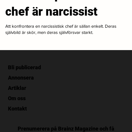
chef är narcissist
Att konfrontera en narcissistisk chef är sällan enkelt. Deras
självbild är skör, men deras självförsvar starkt.
Bli publicerad
Annonsera
Artiklar
Om oss
Kontakt
Prenumerera på Brainz Magazine och få