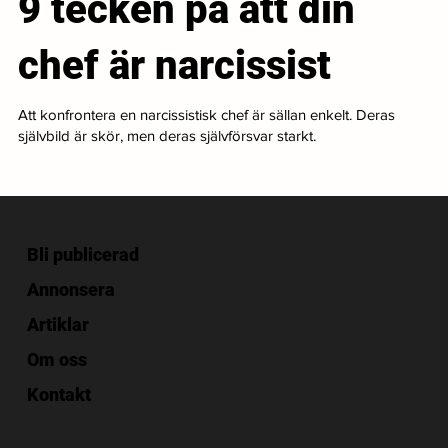
9 tecken på att din
chef är narcissist
Att konfrontera en narcissistisk chef är sällan enkelt. Deras
självbild är skör, men deras självförsvar starkt.
Bli publicerad
Annonsera
Artiklar
Om oss
Kontakt