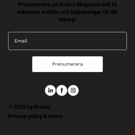
Prenumerera på Brainz Magazine och få
exklusiva artiklar och inbjudningar till din
inkorg!
Prenumerera
© 2025 by Brainz.
Privacy policy & terms