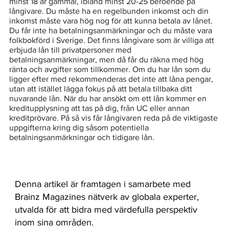
minst 18 år gammal, ibland minst 20-25 beroende på 
långivare. Du måste ha en regelbunden inkomst och din 
inkomst måste vara hög nog för att kunna betala av lånet. 
Du får inte ha betalningsanmärkningar och du måste vara 
folkbokförd i Sverige. Det finns långivare som är villiga att 
erbjuda lån till privatpersoner med 
betalningsanmärkningar, men då får du räkna med hög 
ränta och avgifter som tillkommer. Om du har lån som du 
ligger efter med rekommenderas det inte att låna pengar, 
utan att istället lägga fokus på att betala tillbaka ditt 
nuvarande lån. När du har ansökt om ett lån kommer en 
kreditupplysning att tas på dig, från UC eller annan 
kreditprövare. På så vis får långivaren reda på de viktigaste 
uppgifterna kring dig såsom potentiella 
betalningsanmärkningar och tidigare lån. 
Denna artikel är framtagen i samarbete med
Brainz Magazines nätverk av globala experter,
utvalda för att bidra med värdefulla perspektiv
inom sina områden.