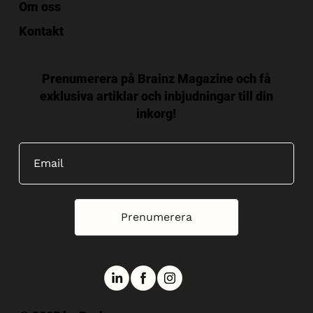
Om oss
Kontakt
Prenumerera på Brainz Magazine och få
exklusiva artiklar och inbjudningar till din
inkorg!
Prenumerera