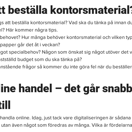
t beställa kontorsmaterial
ags att beställa kontorsmaterial? Vad ska du tänka på innan du
 fel? Här kommer några tips. 
r behovet? Hur många behöver kontorsmaterial och vilken ty
papper går det åt i veckan?
ågot specialbehov? Någon som önskat sig något utöver det v
astställd budget som du ska tänka på?
nstående frågor så kommer du inte göra fel när du beställer.
line handel – det går snabb
ill 
handla online. Idag, just tack vare digitaliseringen är sådana
a utan även något som föredras av många. Vilka är fördelarna