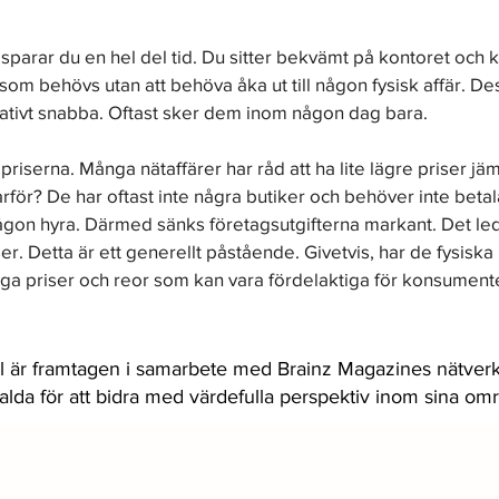
 
sparar du en hel del tid. Du sitter bekvämt på kontoret och kli
som behövs utan att behöva åka ut till någon fysisk affär. De
ativt snabba. Oftast sker dem inom någon dag bara. 
 priserna. Många nätaffärer har råd att ha lite lägre priser jä
för? De har oftast inte några butiker och behöver inte betala u
ågon hyra. Därmed sänks företagsutgifterna markant. Det lede
iser. Detta är ett generellt påstående. Givetvis, har de fysiska
ga priser och reor som kan vara fördelaktiga för konsumente
l är framtagen i samarbete med Brainz Magazines nätverk
valda för att bidra med värdefulla perspektiv inom sina om