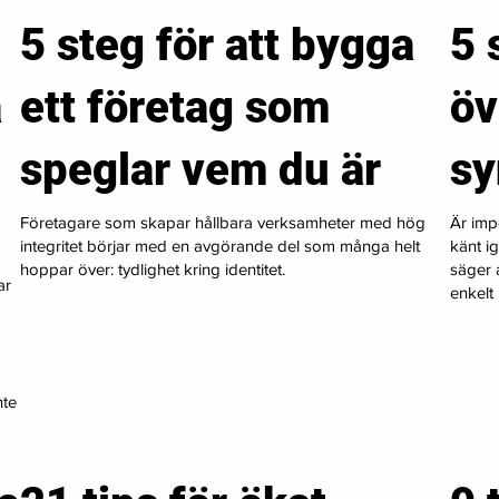
5 steg för att bygga
5 
a
ett företag som
öv
speglar vem du är
s
Företagare som skapar hållbara verksamheter med hög
Är imp
integritet börjar med en avgörande del som många helt
känt i
hoppar över: tydlighet kring identitet.
säger a
ar
enkelt i
nte