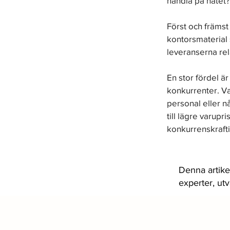
handla på nätet?
Först och främst 
kontorsmaterial 
leveranserna rel
En stor fördel är
konkurrenter. Var
personal eller n
till lägre varupr
konkurrenskrafti
Denna artike
experter, ut