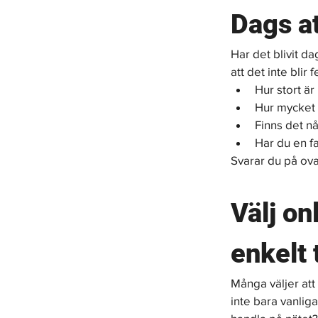
Dags at
Har det blivit d
att det inte blir
Hur stort ä
Hur mycket 
Finns det n
Har du en f
Svarar du på ova
Välj on
enkelt t
Många väljer att 
inte bara vanlig