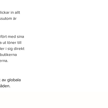
ckar in allt 
ssutom är 
mfört med sina 
t löner till 
r i sig direkt 
 butikerna 
rna. 
 av globala
råden.