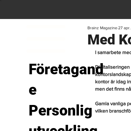
Brainz Magazine
27 apr
Med‌ ‌K
I samarbete me
Företagand
Digitaliseringen 
kontorslandskape
kontor är idag in
e
men det finns någ
Gamla vanliga pe
Personlig
vilken branschfö