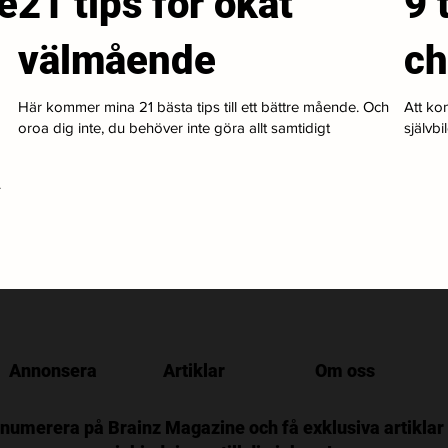
e
21 tips för ökat
9 
välmående
ch
Här kommer mina 21 bästa tips till ett bättre mående. Och
Att kon
oroa dig inte, du behöver inte göra allt samtidigt
självbi
.
Annonsera
Artiklar
Om oss
numerera på Brainz Magazine och få exklusiva artiklar