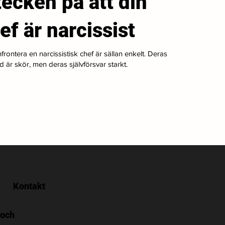
tecken på att din
ef är narcissist
frontera en narcissistisk chef är sällan enkelt. Deras
ld är skör, men deras självförsvar starkt.
Kontakt
 och