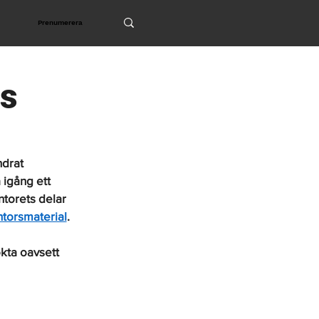
Prenumerera
s‌
ndrat 
igång ett 
ntorets delar 
torsmaterial
. 
kta oavsett 