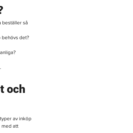
?
 beställer så 
p behövs det?
anliga?
 
t och 
 typer av inköp 
 med att 