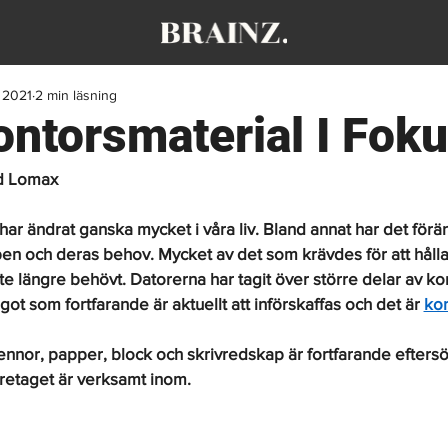
. 2021
2 min läsning
ontorsmaterial‌ ‌I ‌Foku
d Lomax
har ändrat ganska mycket i våra liv. Bland annat har det förä
n och deras behov. Mycket av det som krävdes för att hålla 
te längre behövt. Datorerna har tagit över större delar av ko
ot som fortfarande är aktuellt att införskaffas och det är 
kon
nnor, papper, block och skrivredskap är fortfarande eftersö
retaget är verksamt inom. 