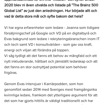
2020 blev ni även utvalda och listade på ”The Brainz 500 
Global List” av just den anledningen. Hur började allt och 
vad är detta stora mål och syfte bakom det hela? 
Vi har egna erfarenheter som ledare - Jeanna som tidigare 
försäljningschef på Google och VD på en digitalbyrå och 
Evas bakgrund som ledare i rekryteringsbranschen inom IT 
och tech samt VD i konsultvärlden - som gav oss kraft, 
energi och viljan att förändra på toppen.
Vi såg tydligt att det fanns ett behov av mångfald och ett 
nytt inkluderande, hållbart och jämställt ledarskap och att 
det fanns en stor outnyttjad potential som behöver 
frigöras.
Genom Evas intervjuer i Karriärpodden, som hon 
genomfört sedan 2014 med Sveriges mest framgångsrika 
kvinnliga ledare, framkom det ytterligare argument för att 
det som har gjorts hittills är väldigt traditionellt och har 