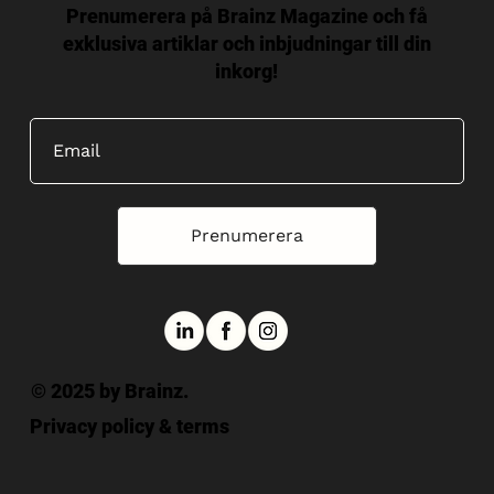
Prenumerera på Brainz Magazine och få
exklusiva artiklar och inbjudningar till din
inkorg!
Prenumerera
© 2025 by Brainz.
Privacy policy & terms