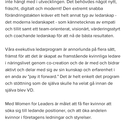
inte hängt med i utvecklingen. Det behövdes något nytt, 
fräscht, digitalt och modernt! Den extremt snabba 
förändringstakten kräver ett helt annat typ av ledarskap - 
det moderna ledarskapet - som kännetecknas av empati 
och tillit samt ett team-orienterat, visionärt, värderingsstyrt 
och coachande ledarskap för att nå de bästa resultaten.
Våra exekutiva ledarprogram är annorlunda på flera sätt, 
främst för att det är skapat av framstående kvinnliga ledare 
i näringslivet genom co-creation och de är med och bidrar 
aktivt och delar med sig av sin kunskap och erfarenhet i 
en anda av "pay it forward." Det är helt enkelt det program 
och stöttning som de själva skulle ha velat gå innan de 
själva blev VD. 
Med Women for Leaders är målet att få fler kvinnor att 
söka sig till ledande positioner, och att öka andelen 
kvinnor i företagens ledningar och styrelser.