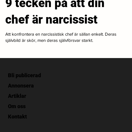
9 tecken på att din
chef är narcissist
Att konfrontera en narcissistisk chef är sällan enkelt. Deras
självbild är skör, men deras självförsvar starkt.
Bli publicerad
Annonsera
Artiklar
Om oss
Kontakt