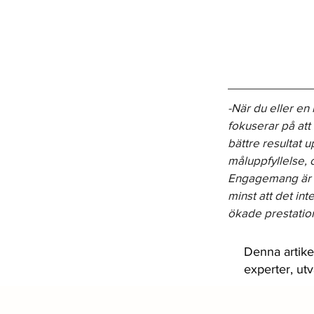
-När du eller e
fokuserar på att
bättre resultat u
måluppfyllelse, 
Engagemang är a
minst att det in
ökade prestatio
Denna artike
experter, ut