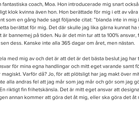
n fantastiska coach, Moa. Hon introducerade mig snart också 
gt klok kvinna även hon. Hon berättade för mig i ett av våra 
nt som en gång hade sagt följande citat: ”blanda inte in mig i m
detta berättat för mig. Det där skulle jag lika gärna kunnat ha 
 är bannemej på tiden. Nu är det min tur att ta 100% ansvar, fö
t sen dess. Kanske inte alla 365 dagar om året, men nästan.
ela med mig av och det är att det är det bästa beslut jag har ta
 ansvar för mina egna handlingar och mitt eget varande samt fö
r magiskt. Varför då? Jo, för att plötsligt har jag makt över mitt
inte alla andras fel att jag mår som jag mår och gör som jag g
n riktigt fin frihetskänsla. Det är mitt eget ansvar att designa
Ingen annan kommer att göra det åt mig, eller ska göra det åt m