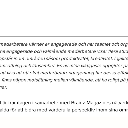
n medarbetare känner er engagerade och när teamet och org
 ha engagerade och välmående medarbetare visar flera studi
ppstår inom områden såsom produktivitet, kreativitet, lojalitet
omsättning och lönsamhet. En av mina viktigaste uppgifter på
tt visa att ett ökat medarbetarengagemang har dessa effekt
te finns någon motsättning mellan välmående, att ha roligt på 
ner.
l är framtagen i samarbete med Brainz Magazines nätverk
valda för att bidra med värdefulla perspektiv inom sina om