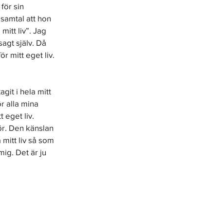
för sin 
samtal att hon 
itt liv”. Jag 
sagt själv. Då 
r mitt eget liv. 
git i hela mitt 
r alla mina 
 eget liv. 
ör. Den känslan 
 mitt liv så som 
ig. Det är ju 