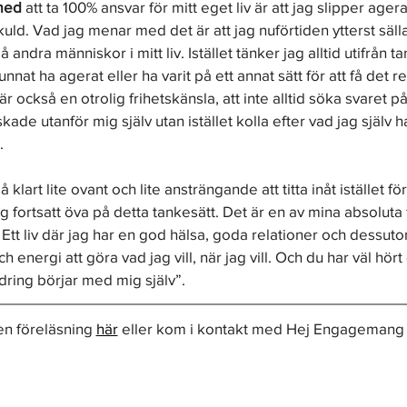
med
 att ta 100% ansvar för mitt eget liv är att jag slipper agera
ld. Vad jag menar med det är att jag nuförtiden ytterst säll
å andra människor i mitt liv. Istället tänker jag alltid utifrån 
unnat ha agerat eller ha varit på ett annat sätt för att få det re
r också en otrolig frihetskänsla, att inte alltid söka svaret på
ade utanför mig själv utan istället kolla efter vad jag själv 
 
å klart lite ovant och lite ansträngande att titta inåt istället fö
g fortsatt öva på detta tankesätt. Det är en av mina absoluta 
liv. Ett liv där jag har en god hälsa, goda relationer och dessut
ch energi att göra vad jag vill, när jag vill. Och du har väl hör
ändring börjar med mig själv”.
en föreläsning 
här
 eller kom i kontakt med Hej Engagemang