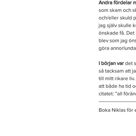
Andra fördelar 
som skam och sku
och/eller skuld p
jag själv skulle k
önskade få. Det ä
blev som jag önsk
göra annorlunda.
I början var
 det s
så tacksam att ja
till mitt rikare 
att både ha tid o
citatet: ”all för
Boka Niklas för 