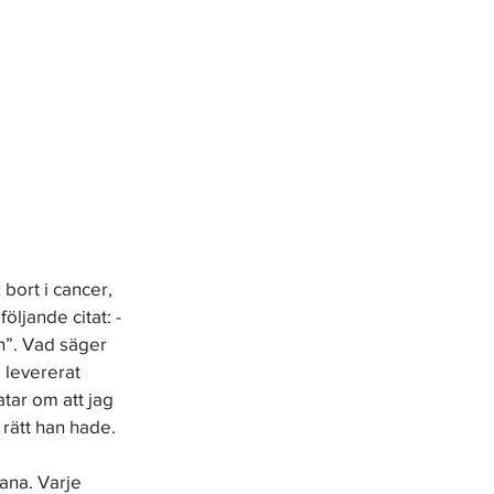
 bort i cancer, 
ljande citat: - 
en”. Vad säger 
 levererat 
tar om att jag 
 rätt han hade. 
ana. Varje 