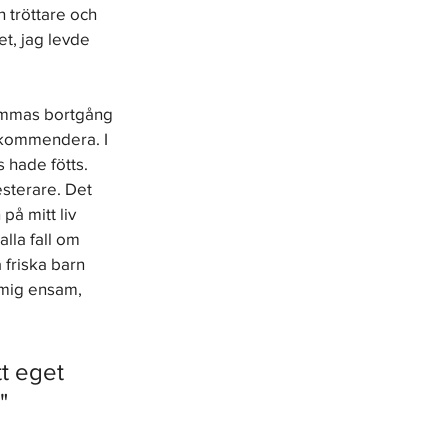
 tröttare och 
t, jag levde 
mammas bortgång 
rekommendera. I 
 hade fötts. 
sterare. Det 
å mitt liv 
lla fall om 
 friska barn 
 mig ensam, 
t eget 
"