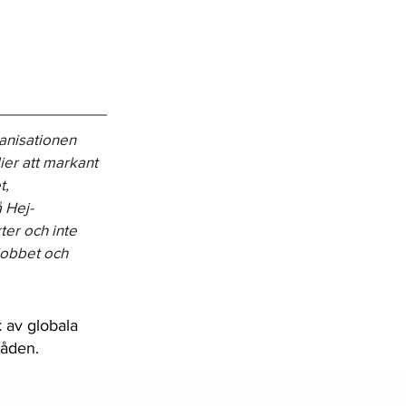
anisationen 
er att markant 
, 
 Hej-
er och inte 
jobbet och 
 av globala
råden.