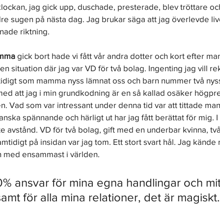
ockan, jag gick upp, duschade, presterade, blev tröttare och
e sugen på nästa dag. Jag brukar säga att jag överlevde live
nade riktning.
amma
 gick bort hade vi fått vår andra dotter och kort efter 
en situation där jag var VD för två bolag. Ingenting jag vill 
amtidigt som mamma nyss lämnat oss och barn nummer två nyss
d att jag i min grundkodning är en så kallad osäker högpre
. Vad som var intressant under denna tid var att tittade man p
anska spännande och härligt ut har jag fått berättat för mig. I a
te avstånd. VD för två bolag, gift med en underbar kvinna, två
mtidigt på insidan var jag tom. Ett stort svart hål. Jag kände
och med ensammast i världen.
00% ansvar för mina egna handlingar och mit
mt för alla mina relationer, det är magiskt.