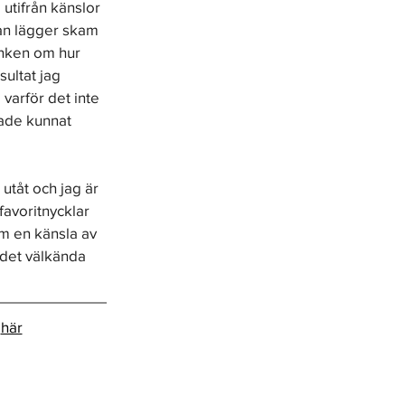
 utifrån känslor 
an lägger skam 
tanken om hur 
sultat jag 
 varför det inte 
hade kunnat 
r utåt och jag är 
favoritnycklar 
om en känsla av 
t det välkända 
 
här