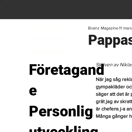
Brainz Magazine
11 mar
Pappas
Företagand
Skriven av Nikla
När jag såg rekl
e
gympakläder och 
säger att det är
grät jag av skra
Personlig
är chefens j-a a
Många gånger har