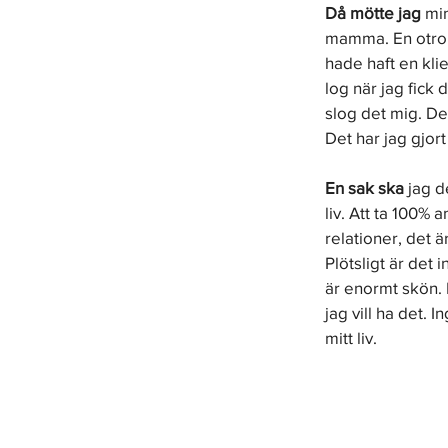
Då mötte jag
 mi
mamma. En otroli
hade haft en klie
log när jag fick 
slog det mig. Det
Det har jag gjor
En sak ska
 jag d
liv. Att ta 100%
relationer, det ä
Plötsligt är det 
är enormt skön. E
jag vill ha det. 
mitt liv.