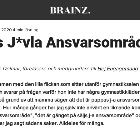
s 2020
4 min läsning
 J*vla Ansvarsområ
s Delmar, föreläsare och medgrundare till 
Hej Engagemang
amen med den lilla flickan som sitter utanför gymnastiksalen 
svarar på frågan varför hon inte har några gymnastikkläder
 på grund av att mamma säger att det är pappas j-a ansvarsom
tt. Hur många gånger har jag själv inte använt en liknande ko
nsvarsområde”, ”det är gänget på säljs j-a ansvarsområde” oc
 jag sagt sådana saker. Alldeles för många. 