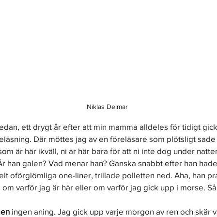
Niklas Delmar
sedan, ett drygt år efter att min mamma alldeles för tidigt gick
eläsning. Där möttes jag av en föreläsare som plötsligt sade fö
som är här ikväll, ni är här bara för att ni inte dog under natt
 Är han galen? Vad menar han? Ganska snabbt efter han hade
lt oförglömliga one-liner, trillade polletten ned. Aha, han pra
 om varför jag är här eller om varför jag gick upp i morse. Så
gen
 ingen aning. Jag gick upp varje morgon av ren och skär v