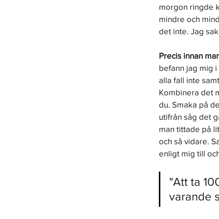
morgon ringde kl
mindre och mindr
det inte. Jag sak
Precis innan m
befann jag mig i 
alla fall inte s
Kombinera det me
du. Smaka på den
utifrån såg det g
man tittade på li
och så vidare. Sa
enligt mig till 
"Att ta 1
varande sa