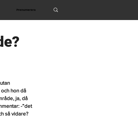
Prenumerera
de?
utan 
 och hon då 
råde, ja, då 
mmentar: -”det 
h så vidare? 