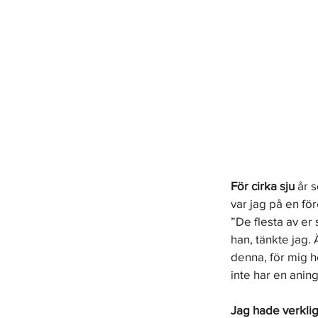
För cirka sju
 år 
var jag på en för
”De flesta av er 
han, tänkte jag.
denna, för mig he
inte har en aning
Jag hade verkli