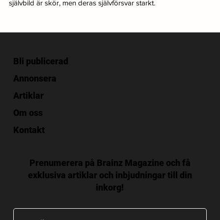
självbild är skör, men deras självförsvar starkt.
Bli publicerad
Annonsera
Artiklar
Om oss
Kontakt
Prenumerera på Brainz Magazine och få
exklusiva artiklar och inbjudningar till din
inkorg!