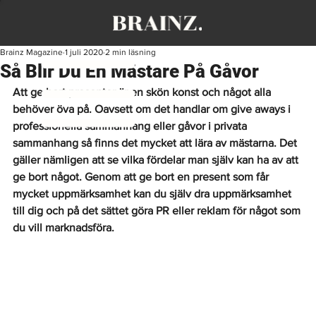
Brainz Magazine
1 juli 2020
2 min läsning
Så Blir Du En Mästare På Gåvor
Att ge bort presenter är en skön konst och något alla 
behöver öva på. Oavsett om det handlar om give aways i 
professionella sammanhang eller gåvor i privata 
sammanhang så finns det mycket att lära av mästarna. Det 
gäller nämligen att se vilka fördelar man själv kan ha av att 
ge bort något. Genom att ge bort en present som får 
mycket uppmärksamhet kan du själv dra uppmärksamhet 
till dig och på det sättet göra PR eller reklam för något som 
du vill marknadsföra.