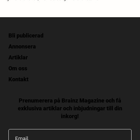
Bli publicerad
Annonsera
Artiklar
Om oss
Kontakt
Prenumerera på Brainz Magazine och få
exklusiva artiklar och inbjudningar till din
inkorg!