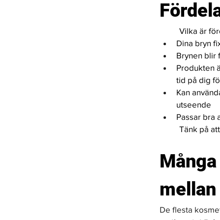
Fördel
Vilka är f
Dina bryn fi
Brynen blir 
Produkten ä
tid på dig f
Kan använda
utseende 
Passar bra a
Tänk på att
Många o
mellan
De flesta kosmet