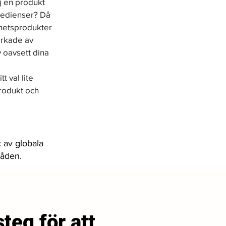
j en produkt 
redienser? Då 
nhetsprodukter 
erkade av 
 oavsett dina 
 val lite 
rodukt och 
 av globala
råden.
steg för att