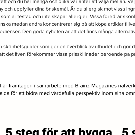
ett och du har många och olika varianter att välja mellan. Väl
y och uppfyller dina önskemål. Är du allergisk mot vissa ing
 som är testad och inte skapar allergier. Vissa föredrar skö
nska medan andra koncentrerar sig på att köpa artiklar tillv
redienser. Den goda nyheten är att det finns många alternativ
 
skönhetsguider som ger en överblick av utbudet och gör ditt
 att det även förekommer vissa prisskillnader beroende på p
l är framtagen i samarbete med Brainz Magazines nätverk
valda för att bidra med värdefulla perspektiv inom sina om
5 steg för att bygga
5 