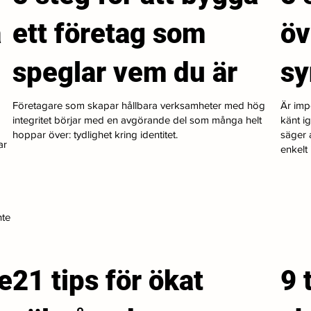
a
ett företag som
öv
speglar vem du är
s
Företagare som skapar hållbara verksamheter med hög
Är imp
integritet börjar med en avgörande del som många helt
känt i
hoppar över: tydlighet kring identitet.
säger a
ar
enkelt i
nte
e
21 tips för ökat
9 