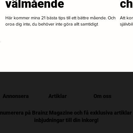
välmående
ch
Här kommer mina 21 bästa tips till ett bättre mående. Och
Att kon
oroa dig inte, du behöver inte göra allt samtidigt
självbi
.
Annonsera
Artiklar
Om oss
numerera på Brainz Magazine och få exklusiva artiklar
inbjudningar till din inkorg!