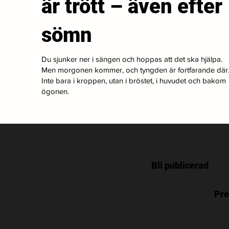
är trött – även efter
sömn
Du sjunker ner i sängen och hoppas att det ska hjälpa.
Men morgonen kommer, och tyngden är fortfarande där
Inte bara i kroppen, utan i bröstet, i huvudet och bakom
ögonen.
Bli publicerad
Pre