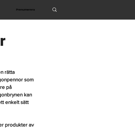
Prenumerera
r
 rätta 
ögonpennor som 
re på 
ögonbrynen kan 
 enkelt sätt 
r produkter av 