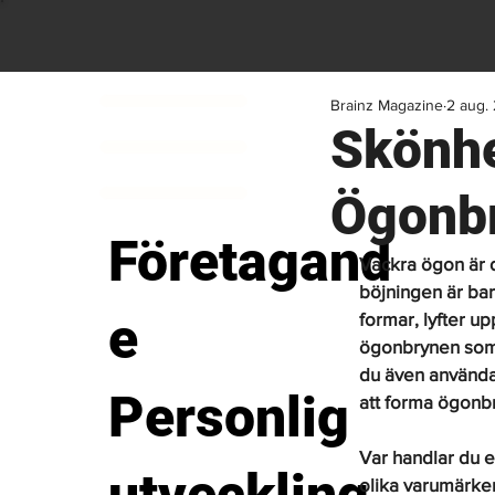
Brainz Magazine
2 aug.
Skönhe
Ögonbr
Företagand
Vackra ögon är 
böjningen är ba
e
formar, lyfter up
ögonbrynen som s
du även använda 
Personlig
att forma ögonbr
Var handlar du 
olika varumärken