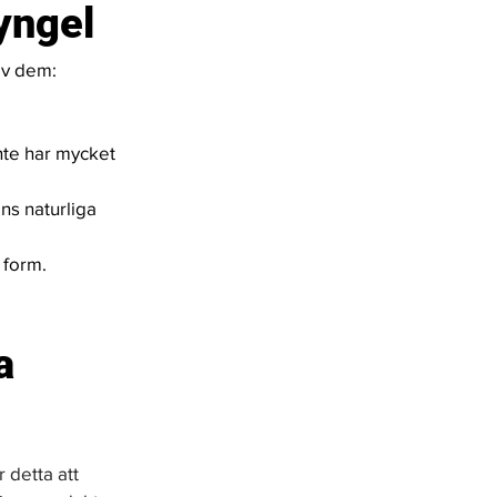
yngel
av dem:
nte har mycket 
s naturliga 
 form. 
a 
detta att 