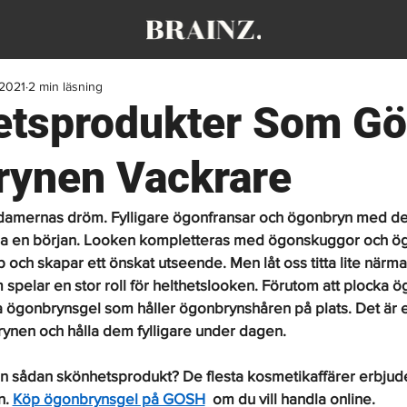
 2021
2 min läsning
tsprodukter Som Gö
ynen Vackrare
damernas dröm. Fylligare ögonfransar och ögonbryn med den
ra en början. Looken kompletteras med ögonskuggor och 
p och skapar ett önskat utseende. Men låt oss titta lite närma
pelar en stor roll för helthetslooken. Förutom att plocka 
ögonbrynsgel som håller ögonbrynshåren på plats. Det är ett
ynen och hålla dem fylligare under dagen. 
en sådan skönhetsprodukt? De flesta kosmetikaffärer erbjude
. 
Köp ögonbrynsgel på GOSH
 om du vill handla online. 