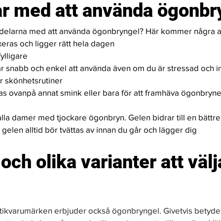
ar med att använda ögonbr
ördelarna med att använda ögonbryngel? Här kommer några 
xeras och ligger rätt hela dagen
fylligare
r snabb och enkel att använda även om du är stressad och i
ör skönhetsrutiner 
s ovanpå annat smink eller bara för att framhäva ögonbrynen
lla damer med tjockare ögonbryn. Gelen bidrar till en bättre
 gelen alltid bör tvättas av innan du går och lägger dig
ch olika varianter att välj
 
ikvarumärken erbjuder också ögonbryngel. Givetvis betyder 