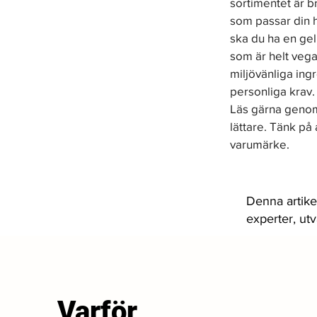
sortimentet är br
som passar din h
ska du ha en gel
som är helt vega
miljövänliga ing
personliga krav.
Läs gärna genom 
lättare. Tänk på
varumärke. 
Denna artike
experter, ut
Varför