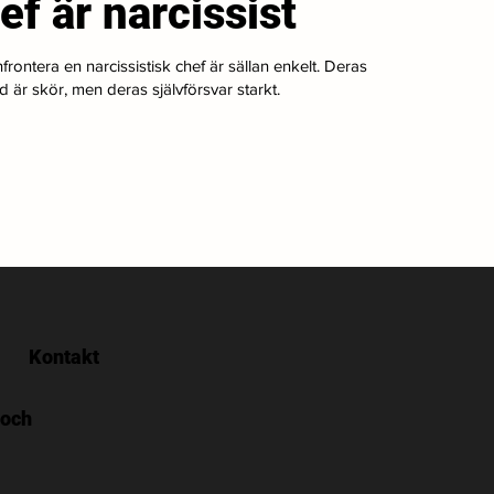
ef är narcissist
frontera en narcissistisk chef är sällan enkelt. Deras
ld är skör, men deras självförsvar starkt.
Kontakt
 och