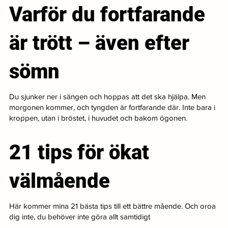
Varför du fortfarande
är trött – även efter
sömn
Du sjunker ner i sängen och hoppas att det ska hjälpa. Men
morgonen kommer, och tyngden är fortfarande där. Inte bara i
kroppen, utan i bröstet, i huvudet och bakom ögonen.
21 tips för ökat
välmående
Här kommer mina 21 bästa tips till ett bättre mående. Och oroa
dig inte, du behöver inte göra allt samtidigt