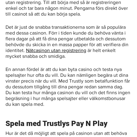
utan registrering. Till att börja med så är registreringen 
enkel och tar bara någon minut. Pengarna förs direkt över 
till casinot så att du kan börja spela. 
Det är just de snabba transaktionerna som är så populära 
med dessa casinon. Förr i tiden kunde du behöva vänta i 
flera dagar på att få dina pengar utbetalda och dessutom 
behövde du skicka in en massa papper för att verifiera din 
identitet. 
Nätcasinon utan registrering
 är helt enkelt 
mycket snabba och smidiga.
En annan fördel är att du kan byta casino och testa nya 
spelsajter hur ofta du vill. Du kan nämligen begära ut dina 
vinster precis när du vill. Med Trustly som betalfunktion får 
du dessutom tillgång till dina pengar redan samma dag. 
Du kan testa hur många casinon du vill och det finns ingen 
begräsning i hur många spelsajter eller välkomstbonusar 
du kan spela med.
Spela med Trustlys Pay N Play
Hur är det då möjligt att spela på casinon utan att behöva 