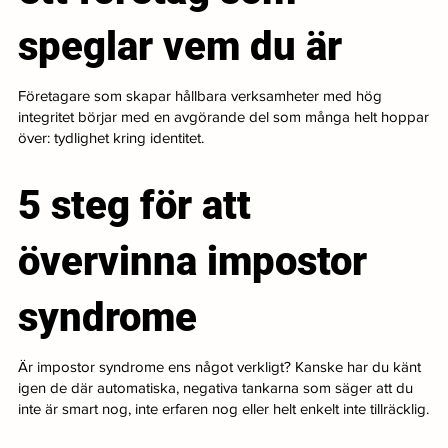
speglar vem du är
Företagare som skapar hållbara verksamheter med hög
integritet börjar med en avgörande del som många helt hoppar
över: tydlighet kring identitet.
5 steg för att
övervinna impostor
syndrome
Är impostor syndrome ens något verkligt? Kanske har du känt
igen de där automatiska, negativa tankarna som säger att du
inte är smart nog, inte erfaren nog eller helt enkelt inte tillräcklig.