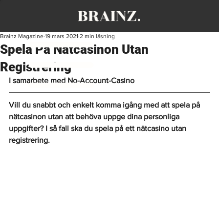
Brainz Magazine
19 mars 2021
2 min läsning
Spela På Nätcasinon Utan
Registrering
I samarbete med No-Account-Casino
Vill du snabbt och enkelt komma igång med att spela på 
nätcasinon utan att behöva uppge dina personliga 
uppgifter? I så fall ska du spela på ett nätcasino utan 
registrering.