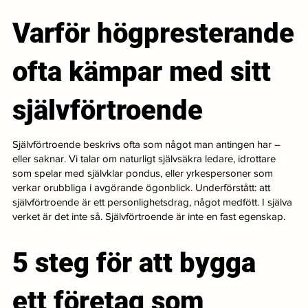
Varför högpresterande
ofta kämpar med sitt
självförtroende
Självförtroende beskrivs ofta som något man antingen har –
eller saknar. Vi talar om naturligt självsäkra ledare, idrottare
som spelar med självklar pondus, eller yrkespersoner som
verkar orubbliga i avgörande ögonblick. Underförstått: att
självförtroende är ett personlighetsdrag, något medfött. I själva
verket är det inte så. Självförtroende är inte en fast egenskap.
5 steg för att bygga
ett företag som