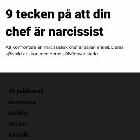
9 tecken på att din
chef är narcissist
Att konfrontera en narcissistisk chef är sällan enkelt. Deras
självbild är skör, men deras självförsvar starkt.
Bli publicerad
Annonsera
Artiklar
Om oss
Kontakt