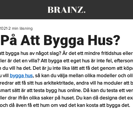
 2021
2 min läsning
På Att Bygga Hus?
tt bygga hus av något slag? Är det ett mindre fritidshus ell
ller är det en villa? Att bygga ett eget hus är inte fel, efterso
du vill ha det. Det är ju inte lika lätt att få det genom att köpa
vill 
bygga hus
, så kan du välja mellan olika modeller och olik
redrar att få sitt hus arkitektritade, andra vill ha moduler att 
t smart sätt är att testa bygg hus online. Då kan du testa ett ve
 eller drar ifrån olika saker på huset. Du kan då designa det ex
t och då även få ett hum om vad det kan kosta att bygga det.