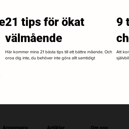
e
21 tips för ökat
9 
välmående
ch
Här kommer mina 21 bästa tips till ett bättre mående. Och
Att kon
oroa dig inte, du behöver inte göra allt samtidigt
självbi
.
Annonsera
Artiklar
Om oss