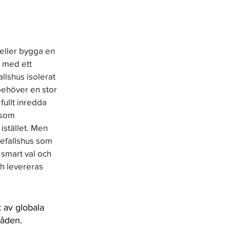
eller bygga en 
 med ett 
allshus isolerat 
 behöver en stor 
ullt inredda 
 som 
istället. Men 
tefallshus som 
smart val och 
ch levereras 
 av globala
råden.