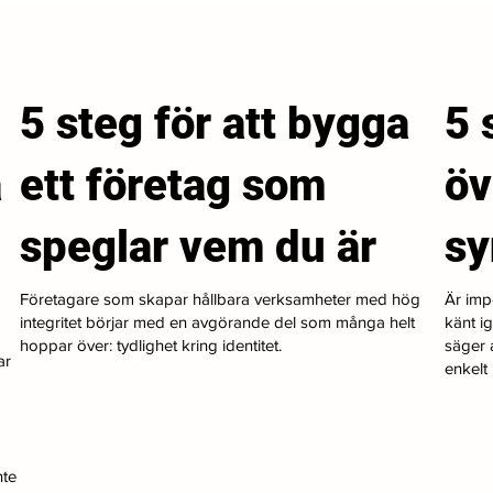
5 steg för att bygga
5 
a
ett företag som
öv
speglar vem du är
s
Företagare som skapar hållbara verksamheter med hög
Är imp
integritet börjar med en avgörande del som många helt
känt i
hoppar över: tydlighet kring identitet.
säger a
ar
enkelt i
nte