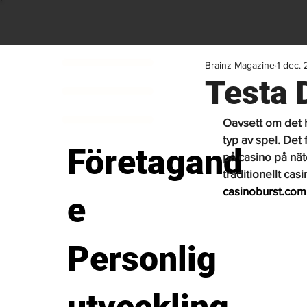
Brainz Magazine
1 dec.
Testa 
Oavsett om det h
typ av spel. Det 
Företagand
på casino på näte
traditionellt cas
casinoburst.com
e
Personlig