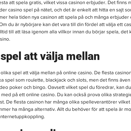
esta att spela gratis, vilket vissa casinon erbjuder. Det finns 
er casino spel på nätet, och det är enkelt att hitta en sajt so
er hela tiden nya casinon att spela på och många erbjuder 
. Om du är nybörjare kan det vara till din fördel att välja ett 
id till att läsa igenom alla villkor innan du börjar spela, det k
asino.
pel att välja mellan
lika spel att välja mellan på online casino. De flesta casinon
ka spel som roulette, blackjack och slots, men det finns äv
deo poker och bingo. Oavsett vilket spel du föredrar, kan du a
 med på ett online casino. Du kan också prova olika strategier
t. De flesta casinon har många olika spelleverantörer vilket 
er ha många alternativ. Allt du behöver för att spela är mobi
internetuppkoppling.