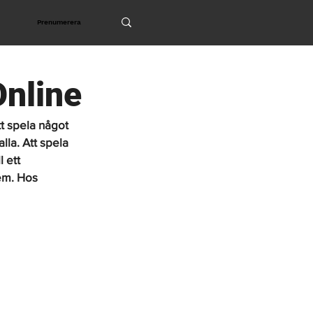
Prenumerera
Online
t spela något 
lla. Att spela 
 ett 
hem. Hos 