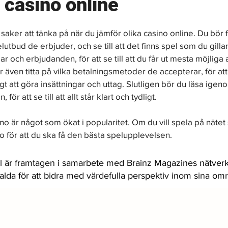
 casino online
saker att tänka på när du jämför olika casino online. Du bör f
pelutbud de erbjuder, och se till att det finns spel som du gilla
ar och erbjudanden, för att se till att du får ut mesta möjliga a
även titta på vilka betalningsmetoder de accepterar, för att se
t att göra insättningar och uttag. Slutligen bör du läsa igen
för att se till att allt står klart och tydligt.
no är något som ökat i popularitet. Om du vill spela på nätet så 
no för att du ska få den bästa spelupplevelsen.
l är framtagen i samarbete med Brainz Magazines nätverk
valda för att bidra med värdefulla perspektiv inom sina om