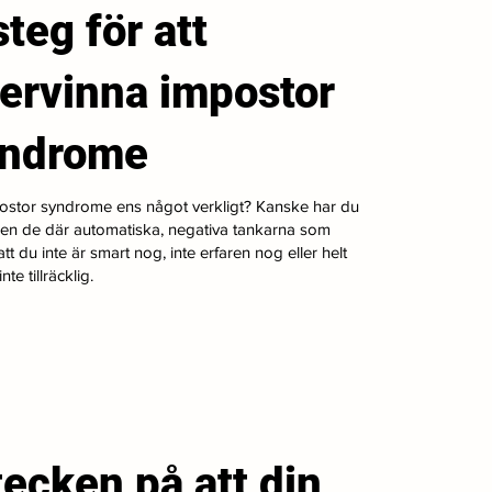
steg för att
ervinna impostor
yndrome
ostor syndrome ens något verkligt? Kanske har du
gen de där automatiska, negativa tankarna som
tt du inte är smart nog, inte erfaren nog eller helt
nte tillräcklig.
tecken på att din