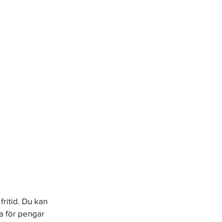
fritid. Du kan 
la för pengar 