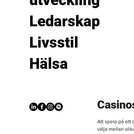
utveckling
Ledarskap
Livsstil
Hälsa
Casinos
Att spela på ett o
välja mellan olik