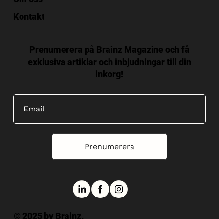
Kontakt
Prenumerera på Brainz Magazine och få
exklusiva artiklar och inbjudningar till din
inkorg!
Prenumerera
© 2025 by Brainz.