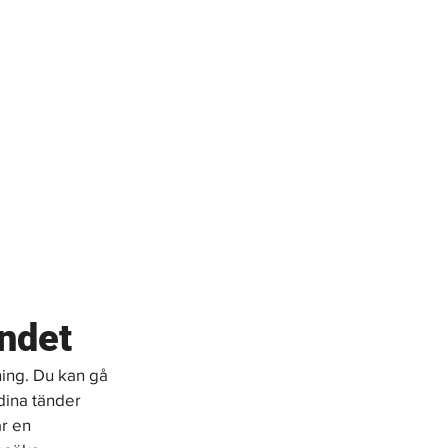
undet
ning. Du kan gå 
 dina tänder 
r en 