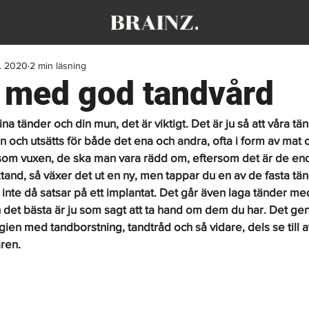
. 2020
2 min läsning
t med god tandvård
na tänder och din mun, det är viktigt. Det är ju så att våra tä
 och utsätts för både det ena och andra, ofta i form av mat 
som vuxen, de ska man vara rädd om, eftersom det är de end
and, så växer det ut en ny, men tappar du en av de fasta tän
 inte då satsar på ett implantat. Det går även laga tänder me
 det bästa är ju som sagt att ta hand om dem du har. Det gen
ien med tandborstning, tandtråd och så vidare, dels se till a
ren.