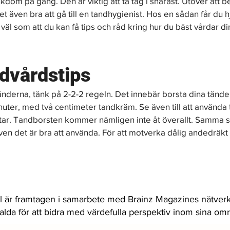
kdom på gång. Den är viktig att ta tag i snarast. Utöver att b
t även bra att gå till en tandhygienist. Hos en sådan får du h
väl som att du kan få tips och råd kring hur du bäst vårdar d
dvårdstips
änderna, tänk på 2-2-2 regeln. Det innebär borsta dina tände
nuter, med två centimeter tandkräm. Se även till att använda 
ar. Tandborsten kommer nämligen inte åt överallt. Samma s
en det är bra att använda. För att motverka dålig andedräkt
l är framtagen i samarbete med Brainz Magazines nätverk
valda för att bidra med värdefulla perspektiv inom sina om