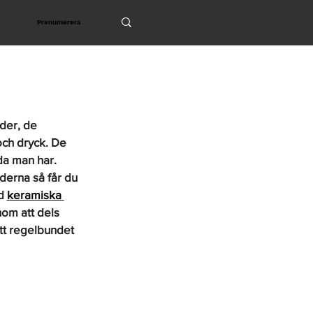
Prenumerera
nder, de 
och dryck. De 
a man har. 
derna så får du 
d 
keramiska 
om att dels 
tt regelbundet 