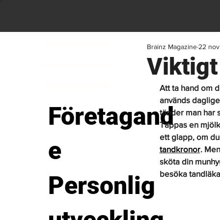
Brainz Magazine
22 nov
Viktig
Att ta hand om di
används dagligen
Företagand
tänder man har 
Tappas en mjölkt
ett glapp, om du
e
tandkronor
. Men
sköta din munhyg
besöka tandläka
Personlig