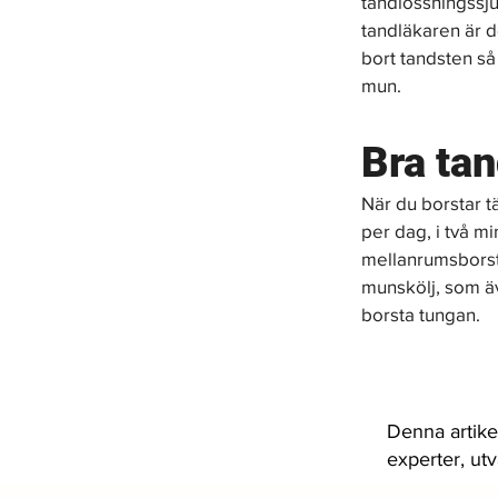
tandlossningssju
tandläkaren är de
bort tandsten så 
mun.
Bra tan
När du borstar t
per dag, i två mi
mellanrumsborst
munskölj, som äv
borsta tungan.
Denna artike
experter, ut