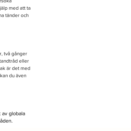
esöka 
jälp med att ta 
ina tänder och 
r, två gånger 
tandtråd eller 
ak är det med 
 kan du även 
 av globala
råden.