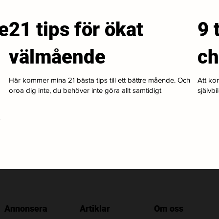
e
21 tips för ökat
9 
välmående
ch
Här kommer mina 21 bästa tips till ett bättre mående. Och
Att kon
oroa dig inte, du behöver inte göra allt samtidigt
självbi
.
Annonsera
Artiklar
Om oss