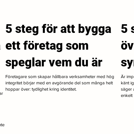
5 steg för att bygga
5 
a
ett företag som
öv
speglar vem du är
s
Företagare som skapar hållbara verksamheter med hög
Är imp
integritet börjar med en avgörande del som många helt
känt i
hoppar över: tydlighet kring identitet.
säger a
ar
enkelt i
nte